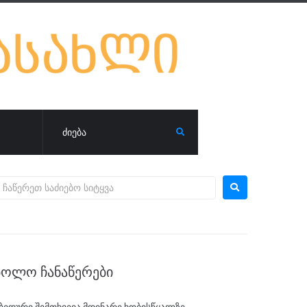
ᲑᲝᲚᲝ ᲩᲐᲜᲐᲬᲔᲠᲔᲑᲘ