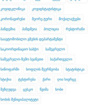
კოვიდკლინიკა
კოვიდსტატისტიკა
კორონავირუსი
მეორე ტური
მოქალაქეები
პანდემია
პანდმეია
პოლიცია
რესტორანი
საავტომობილო გზების დეპარტამენტი
საკოორდინაციო საბჭო
სამეგრელო
სამეგრელო-ზემო სვანეთი
საქართველო
სინოფარმი
სოფლის მეურნეობა
სტატისტიკა
სტიქია
ტესტირება
ქარი
ღია სივრცე
შეზღუდვა
ცესკო
წვიმა
ხობი
ხობის მუნიციპალიტეტი