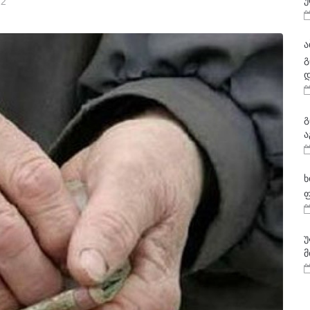
უ
22
ა
გ
დ
გ
ა
ხ
ფ
უ
მ