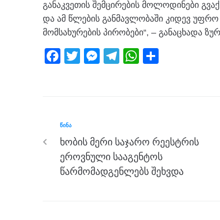
განაკვეთის შემცირების მოლოდინები გვაქ
და ამ წლების განმავლობაში კიდევ უფრო 
მომსახურების პირობები“, – განაცხადა
ზურ
F
T
M
T
W
S
a
wi
e
el
h
h
c
tt
ss
e
at
ar
e
er
e
gr
s
e
b
n
a
A
ᲬᲘᲜᲐ
o
g
m
p
ხობის მერი საჯარო რეესტრის
o
er
p
ეროვნული სააგენტოს
k
წარმომადგენლებს შეხვდა