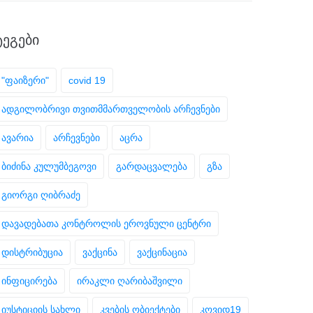
ᲢᲔᲒᲔᲑᲘ
"ფაიზერი"
covid 19
ადგილობრივი თვითმმართველობის არჩევნები
ავარია
არჩევნები
აცრა
ბიძინა კულუმბეგოვი
გარდაცვალება
გზა
გიორგი ღიბრაძე
დავადებათა კონტროლის ეროვნული ცენტრი
დისტრიბუცია
ვაქცინა
ვაქცინაცია
ინფიცირება
ირაკლი ღარიბაშვილი
იუსტიციის სახლი
კვების ობიექტები
კოვიდ19