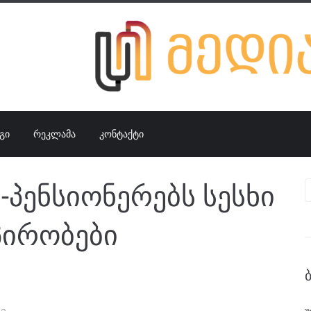
ᲒᲘ
ᲠᲔᲙᲚᲐᲛᲐ
ᲙᲝᲜᲢᲐᲥᲢᲘ
-პენსიონერებს სესხი
პირობები