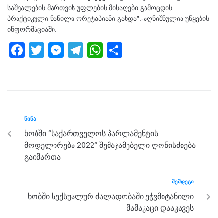
საშუალების მართვის უფლების მისაღები გამოცდის
პრაქტიკული ნაწილი ორეტაპიანი გახდა”.-აღნიშნულია უწყების
ინფორმაციაში.
F
T
M
T
W
S
a
wi
e
el
h
h
c
tt
ss
e
at
ar
e
er
e
gr
s
e
b
n
a
A
ᲬᲘᲜᲐ
o
g
m
p
ხობში “საქართველოს პარლამენტის
o
er
p
მოდელირება 2022“ შემაჯამებელი ღონისძიება
k
გაიმართა
ᲨᲔᲛᲓᲔᲒᲘ
ხობში სექსუალურ ძალადობაში ეჭვმიტანილი
მამაკაცი დააკავეს