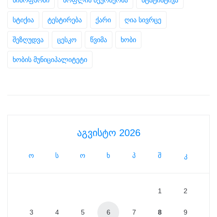
სინოფარმი
სოფლის მეურნეობა
სტატისტიკა
სტიქია
ტესტირება
ქარი
ღია სივრცე
შეზღუდვა
ცესკო
წვიმა
ხობი
ხობის მუნიციპალიტეტი
აგვისტო 2026
ო
ს
ო
ხ
პ
შ
კ
1
2
3
4
5
6
7
8
9