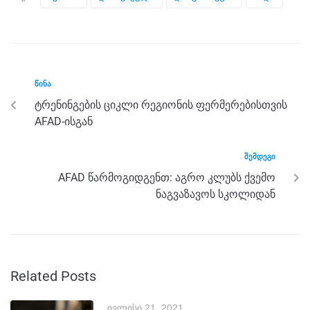
e
er
e
gr
s
e
b
n
a
A
o
g
m
p
o
er
p
ᲬᲘᲜᲐ
k
ტრენინგების ციკლი რეგიონის ფერმერებისთვის
AFAD-ისგან
ᲨᲔᲛᲓᲔᲒᲘ
AFAD წარმოგიდგენთ: აგრო კლუბს ქვემო
ნაგვაზავოს სკოლიდან
Related Posts
ივლისი 21, 2021