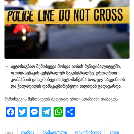
ავტოსაგზაო შემთხვევა მოხდა ხობის მუნიციპალიტეტში,
ფოთი-სენაკის ცენტრალურ მაგისტრალზე. ერთ-ერთი
კომპანიის დისტრიბუციის ავტომანქანა სოფელ საგვიჩიოს
და ჭალადიდის დამაკავშირებელი ხიდიდან გადავარდა.
შემთხვევის შემთხვევის შედეგად ერთი ადამიანი დაშავდა
F
T
M
T
W
S
a
wi
e
el
h
h
c
tt
ss
e
at
ar
Tags:
Ავარია
Დაშავბეული
Დისტრიბუცია
Ხიდი