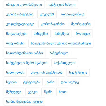
ირაკლი ღარიბაშვილი
იუსტიციის სახლი
კვების ობიექტები
კოვიდ19
კოვიდკლინიკა
კოვიდსტატისტიკა
კორონავირუსი
მეორე ტური
მოქალაქეები
პანდემია
პანდმეია
პოლიცია
რესტორანი
საავტომობილო გზების დეპარტამენტი
საკოორდინაციო საბჭო
სამეგრელო
სამეგრელო-ზემო სვანეთი
საქართველო
სინოფარმი
სოფლის მეურნეობა
სტატისტიკა
სტიქია
ტესტირება
ქარი
ღია სივრცე
შეზღუდვა
ცესკო
წვიმა
ხობი
ხობის მუნიციპალიტეტი