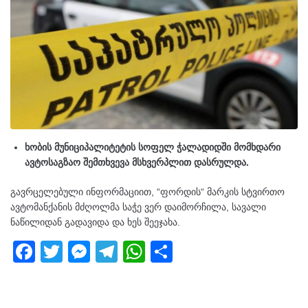
ხობის მუნიციპალიტეტის სოფელ ჭალადიდში მომხდარი
ავტოსაგზაო შემთხვევა მსხვერპლით დასრულდა.
გავრცელებული ინფორმაციით, “ფორდის“ მარკის სტვირთო
ავტომანქანის მძღოლმა საჭე ვერ დაიმორჩილა, სავალი
ნაწილიდან გადავიდა და ხეს შეეჯახა.
F
T
M
T
W
S
a
wi
e
el
h
h
c
tt
ss
e
at
ar