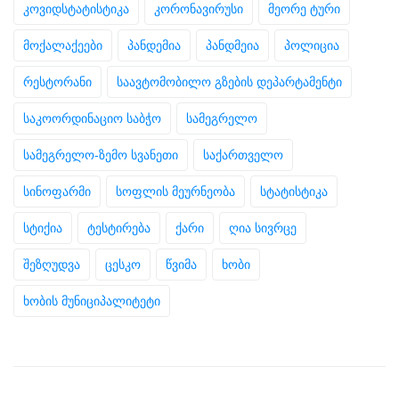
კოვიდსტატისტიკა
კორონავირუსი
მეორე ტური
მოქალაქეები
პანდემია
პანდმეია
პოლიცია
რესტორანი
საავტომობილო გზების დეპარტამენტი
საკოორდინაციო საბჭო
სამეგრელო
სამეგრელო-ზემო სვანეთი
საქართველო
სინოფარმი
სოფლის მეურნეობა
სტატისტიკა
სტიქია
ტესტირება
ქარი
ღია სივრცე
შეზღუდვა
ცესკო
წვიმა
ხობი
ხობის მუნიციპალიტეტი