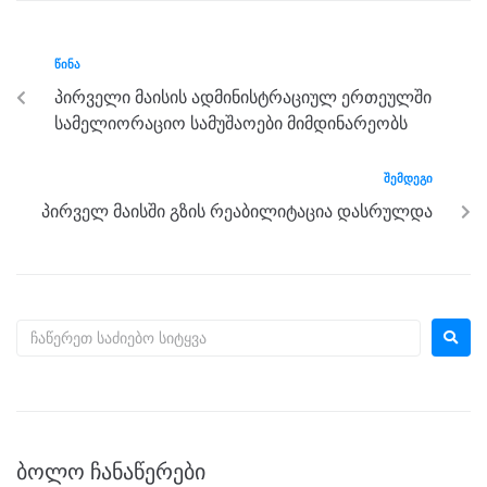
e
er
e
gr
s
e
b
n
a
A
ᲬᲘᲜᲐ
o
g
m
p
პირველი მაისის ადმინისტრაციულ ერთეულში
o
er
p
სამელიორაციო სამუშაოები მიმდინარეობს
k
ᲨᲔᲛᲓᲔᲒᲘ
პირველ მაისში გზის რეაბილიტაცია დასრულდა
ᲑᲝᲚᲝ ᲩᲐᲜᲐᲬᲔᲠᲔᲑᲘ