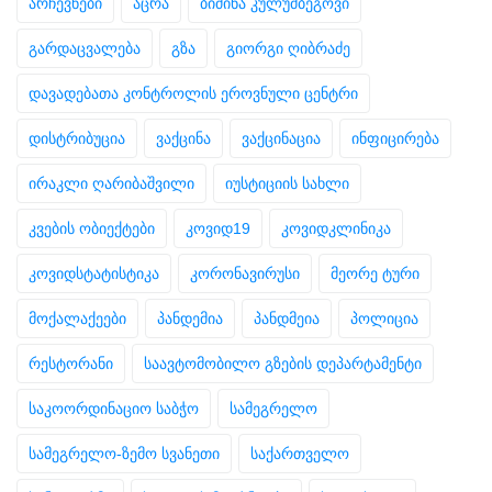
არჩევნები
აცრა
ბიძინა კულუმბეგოვი
გარდაცვალება
გზა
გიორგი ღიბრაძე
დავადებათა კონტროლის ეროვნული ცენტრი
დისტრიბუცია
ვაქცინა
ვაქცინაცია
ინფიცირება
ირაკლი ღარიბაშვილი
იუსტიციის სახლი
კვების ობიექტები
კოვიდ19
კოვიდკლინიკა
კოვიდსტატისტიკა
კორონავირუსი
მეორე ტური
მოქალაქეები
პანდემია
პანდმეია
პოლიცია
რესტორანი
საავტომობილო გზების დეპარტამენტი
საკოორდინაციო საბჭო
სამეგრელო
სამეგრელო-ზემო სვანეთი
საქართველო