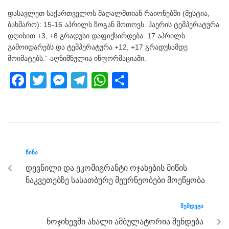
დასავლეთ საქართველოს მაღალმთიან რაიონებში (მესტია,
ბახმარო): 15-16 აპრილს ზოგან მოთოვს. ჰაერის ტემპერატურა
დღისით +3, +8 გრადუსი დაფიქსირდება. 17 აპრილს
გამოიდარებს და ტემპერატურა +12, +17 გრადუსამდე
მოიმატებს.”-აღნიშნულია ინფორმაციაში.
F
T
M
T
W
S
a
wi
e
el
h
h
c
tt
ss
e
at
ar
e
er
e
gr
s
e
b
n
a
A
ᲬᲘᲜᲐ
o
g
m
p
დევნილი და ეკომიგრანტი ოჯახების მიწის
o
er
p
ნაკვეთებზე სასათბურე მეურნეობები მოეწყობა
k
ᲨᲔᲛᲓᲔᲒᲘ
ნოჯიხევში ახალი ამბულატორია შენდება