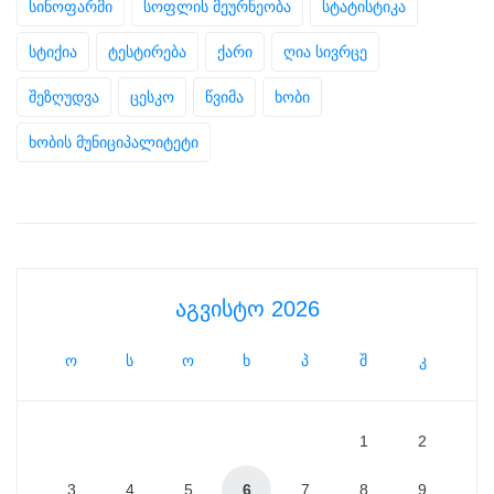
სინოფარმი
სოფლის მეურნეობა
სტატისტიკა
სტიქია
ტესტირება
ქარი
ღია სივრცე
შეზღუდვა
ცესკო
წვიმა
ხობი
ხობის მუნიციპალიტეტი
აგვისტო 2026
ო
ს
ო
ხ
პ
შ
კ
1
2
3
4
5
6
7
8
9