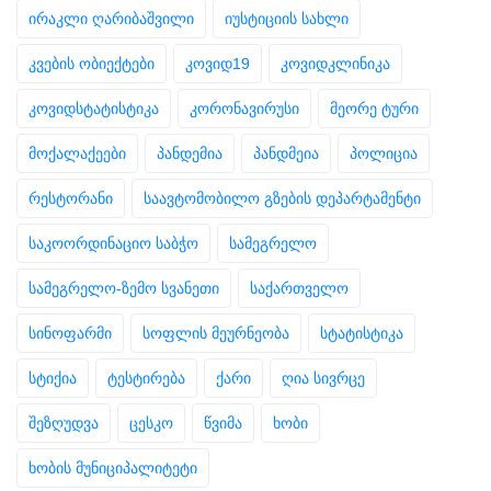
ირაკლი ღარიბაშვილი
იუსტიციის სახლი
კვების ობიექტები
კოვიდ19
კოვიდკლინიკა
კოვიდსტატისტიკა
კორონავირუსი
მეორე ტური
მოქალაქეები
პანდემია
პანდმეია
პოლიცია
რესტორანი
საავტომობილო გზების დეპარტამენტი
საკოორდინაციო საბჭო
სამეგრელო
სამეგრელო-ზემო სვანეთი
საქართველო
სინოფარმი
სოფლის მეურნეობა
სტატისტიკა
სტიქია
ტესტირება
ქარი
ღია სივრცე
შეზღუდვა
ცესკო
წვიმა
ხობი
ხობის მუნიციპალიტეტი