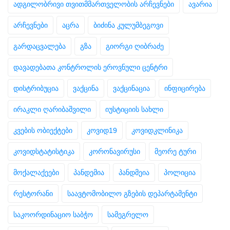
ადგილობრივი თვითმმართველობის არჩევნები
ავარია
არჩევნები
აცრა
ბიძინა კულუმბეგოვი
გარდაცვალება
გზა
გიორგი ღიბრაძე
დავადებათა კონტროლის ეროვნული ცენტრი
დისტრიბუცია
ვაქცინა
ვაქცინაცია
ინფიცირება
ირაკლი ღარიბაშვილი
იუსტიციის სახლი
კვების ობიექტები
კოვიდ19
კოვიდკლინიკა
კოვიდსტატისტიკა
კორონავირუსი
მეორე ტური
მოქალაქეები
პანდემია
პანდმეია
პოლიცია
რესტორანი
საავტომობილო გზების დეპარტამენტი
საკოორდინაციო საბჭო
სამეგრელო