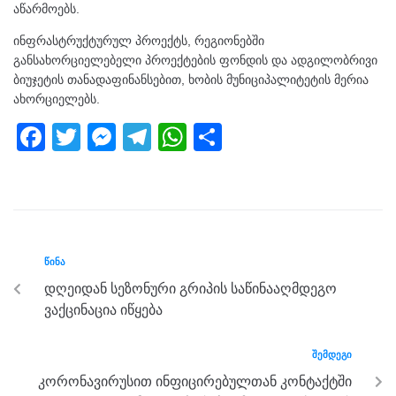
აწარმოებს.
ინფრასტრუქტურულ პროექტს, რეგიონებში
განსახორციელებელი პროექტების ფონდის და ადგილობრივი
ბიუჯეტის თანადაფინანსებით, ხობის მუნიციპალიტეტის მერია
ახორციელებს.
F
T
M
T
W
S
a
wi
e
el
h
h
c
tt
ss
e
at
ar
e
er
e
gr
s
e
b
n
a
A
ᲬᲘᲜᲐ
o
g
m
p
დღეიდან სეზონური გრიპის საწინააღმდეგო
o
er
p
ვაქცინაცია იწყება
k
ᲨᲔᲛᲓᲔᲒᲘ
კორონავირუსით ინფიცირებულთან კონტაქტში