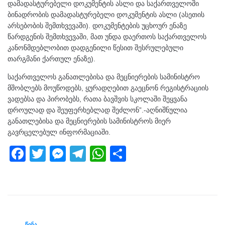
დამადასტურებელი დოკუმენტის ასლი და საქართველოში
ბინადრობის დამადასტურებელი დოკუმენტის ასლი (ასეთის
არსებობის შემთხვევაში). დოკუმენტების უცხოურ ენაზე
წარდგენის შემთხვევაში, მათ უნდა დაერთოს საქართველოს
კანონმდებლობით დადგენილი წესით შესრულებული
თარგმანი ქართულ ენაზე).
საქართველოს განათლებისა და მეცნიერების სამინისტრო
მშობლებს მოუწოდებს, ყურადღებით გაეცნონ რეგისტრაციის
ვადებსა და პირობებს, რათა ბავშვის სკოლაში შეყვანა
დროულად და შეუფერხებლად შეძლონ”.-აღნიშნულია
განათლებისა და მეცნიერების სამინისტროს მიერ
გავრცელებულ ინფორმაციაში.
F
T
M
T
W
S
a
wi
e
el
h
h
c
tt
ss
e
at
ar
e
er
e
gr
s
e
b
n
a
A
ᲬᲘᲜᲐ