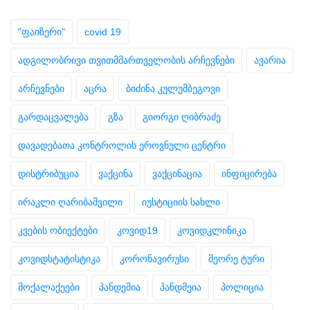
"ფაიზერი"
covid 19
ადგილობრივი თვითმმართველობის არჩევნები
ავარია
არჩევნები
აცრა
ბიძინა კულუმბეგოვი
გარდაცვალება
გზა
გიორგი ღიბრაძე
დავადებათა კონტროლის ეროვნული ცენტრი
დისტრიბუცია
ვაქცინა
ვაქცინაცია
ინფიცირება
ირაკლი ღარიბაშვილი
იუსტიციის სახლი
კვების ობიექტები
კოვიდ19
კოვიდკლინიკა
კოვიდსტატისტიკა
კორონავირუსი
მეორე ტური
მოქალაქეები
პანდემია
პანდმეია
პოლიცია