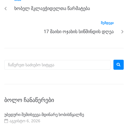
o
g
m
p
ხობელ მკლავჭიდელთა წარმატება
o
er
p
k
ᲨᲔᲛᲓᲔᲒᲘ
17 მაისი ოჯახის სიწმინდის დღეა
ᲑᲝᲚᲝ ᲩᲐᲜᲐᲬᲔᲠᲔᲑᲘ
უბედური შემთხვევა მდინარე ხობისწყალზე
აგვისტო 6, 2026