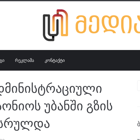
ᲒᲘ
ᲠᲔᲙᲚᲐᲛᲐ
ᲙᲝᲜᲢᲐᲥᲢᲘ
ადმინისტრაციული
ონიოს უბანში გზის
ასრულდა