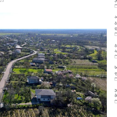
უ
023
ა
გ
დ
გ
ა
ხ
ფ
უ
მ