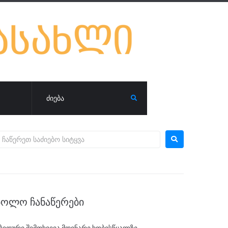
ᲑᲝᲚᲝ ᲩᲐᲜᲐᲬᲔᲠᲔᲑᲘ