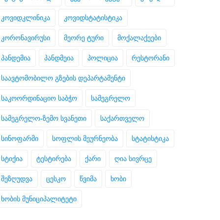
კოვიდკლინიკა
კოვიდსტატისტიკა
კორონავირუსი
მეორე ტური
მოქალაქეები
პანდემია
პანდმეია
პოლიცია
რესტორანი
საავტომობილო გზების დეპარტამენტი
საკოორდინაციო საბჭო
სამეგრელო
სამეგრელო-ზემო სვანეთი
საქართველო
სინოფარმი
სოფლის მეურნეობა
სტატისტიკა
სტიქია
ტესტირება
ქარი
ღია სივრცე
შეზღუდვა
ცესკო
წვიმა
ხობი
ხობის მუნიციპალიტეტი