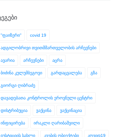
ᲢᲔᲒᲔᲑᲘ
"ფაიზერი"
covid 19
ადგილობრივი თვითმმართველობის არჩევნები
ავარია
არჩევნები
აცრა
ბიძინა კულუმბეგოვი
გარდაცვალება
გზა
გიორგი ღიბრაძე
დავადებათა კონტროლის ეროვნული ცენტრი
დისტრიბუცია
ვაქცინა
ვაქცინაცია
ინფიცირება
ირაკლი ღარიბაშვილი
იუსტიციის სახლი
კვების ობიექტები
კოვიდ19