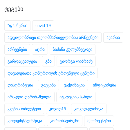
ᲢᲔᲒᲔᲑᲘ
"ფაიზერი"
covid 19
ადგილობრივი თვითმმართველობის არჩევნები
ავარია
არჩევნები
აცრა
ბიძინა კულუმბეგოვი
გარდაცვალება
გზა
გიორგი ღიბრაძე
დავადებათა კონტროლის ეროვნული ცენტრი
დისტრიბუცია
ვაქცინა
ვაქცინაცია
ინფიცირება
ირაკლი ღარიბაშვილი
იუსტიციის სახლი
კვების ობიექტები
კოვიდ19
კოვიდკლინიკა
კოვიდსტატისტიკა
კორონავირუსი
მეორე ტური