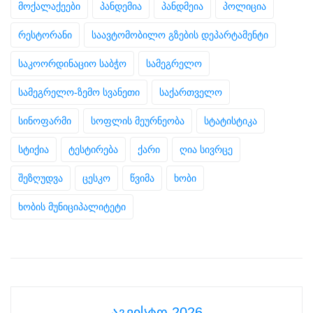
მოქალაქეები
პანდემია
პანდმეია
პოლიცია
რესტორანი
საავტომობილო გზების დეპარტამენტი
საკოორდინაციო საბჭო
სამეგრელო
სამეგრელო-ზემო სვანეთი
საქართველო
სინოფარმი
სოფლის მეურნეობა
სტატისტიკა
სტიქია
ტესტირება
ქარი
ღია სივრცე
შეზღუდვა
ცესკო
წვიმა
ხობი
ხობის მუნიციპალიტეტი
აგვისტო 2026