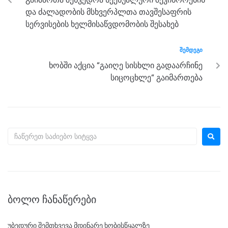
o
er
p
და ძალადობის მსხვერპლთა თავშესაფრის
k
სერვისების ხელმისაწვდომობის შესახებ
ᲨᲔᲛᲓᲔᲒᲘ
ხობში აქცია “გაიღე სისხლი გადაარჩინე
სიცოცხლე“ გაიმართება
ᲑᲝᲚᲝ ᲩᲐᲜᲐᲬᲔᲠᲔᲑᲘ
უბედური შემთხვევა მდინარე ხობისწყალზე