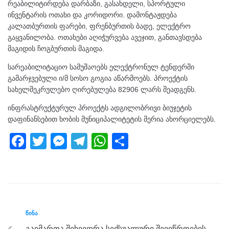
რეაბილიტირდება დარბაზი, გასახდელი, სპორტული
ინვენტარის ოთახი და კორიდორი. დამონტაჟდება
კალათბურთის ფარები, ფრენბურთის ბადე, ელექტრო
გაყვანილობა. ოთახები აღიჭურვება ავეჯით, განთავსდება
მაგიდის ჩოგბურთის მაგიდა.
სარეაბილიტაციო სამუშაოებს ელექტრონულ ტენდერში
გამარჯვებული ი/მ სოსო გოგია აწარმოებს. პროექტის
სახელშეკრულებო ღირებულება 82906 ლარს შეადგენს.
ინფრასტრუქტურულ პროექტს ადგილობრივი ბიუჯეტის
დაფინანსებით ხობის მუნიციპალიტეტის მერია ახორციელებს.
F
T
M
T
W
S
a
wi
e
el
h
h
c
tt
ss
e
at
ar
e
er
e
gr
s
e
b
n
a
A
ᲬᲘᲜᲐ
o
g
m
p
გაიმართა შეხვედრა სექსუალური შევიწროების