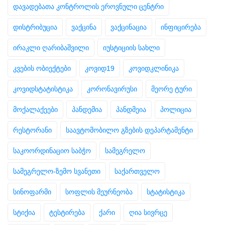
დავადებათა კონტროლის ეროვნული ცენტრი
დისტრიბუცია
ვაქცინა
ვაქცინაცია
ინფიცირება
ირაკლი ღარიბაშვილი
იუსტიციის სახლი
კვების ობიექტები
კოვიდ19
კოვიდკლინიკა
კოვიდსტატისტიკა
კორონავირუსი
მეორე ტური
მოქალაქეები
პანდემია
პანდმეია
პოლიცია
რესტორანი
საავტომობილო გზების დეპარტამენტი
საკოორდინაციო საბჭო
სამეგრელო
სამეგრელო-ზემო სვანეთი
საქართველო
სინოფარმი
სოფლის მეურნეობა
სტატისტიკა
სტიქია
ტესტირება
ქარი
ღია სივრცე