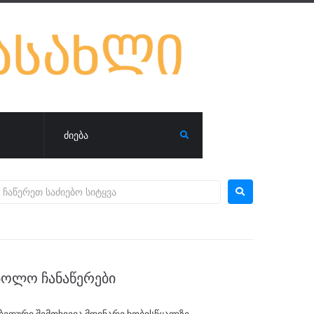
ᲑᲝᲚᲝ ᲩᲐᲜᲐᲬᲔᲠᲔᲑᲘ