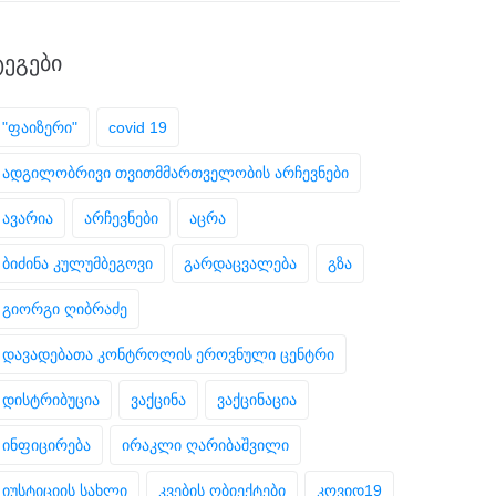
ᲢᲔᲒᲔᲑᲘ
"ფაიზერი"
covid 19
ადგილობრივი თვითმმართველობის არჩევნები
ავარია
არჩევნები
აცრა
ბიძინა კულუმბეგოვი
გარდაცვალება
გზა
გიორგი ღიბრაძე
დავადებათა კონტროლის ეროვნული ცენტრი
დისტრიბუცია
ვაქცინა
ვაქცინაცია
ინფიცირება
ირაკლი ღარიბაშვილი
იუსტიციის სახლი
კვების ობიექტები
კოვიდ19