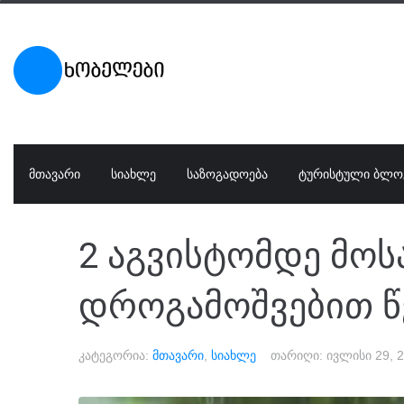
ᲛᲗᲐᲕᲐᲠᲘ
ᲡᲘᲐᲮᲚᲔ
ᲡᲐᲖᲝᲒᲐᲓᲝᲔᲑᲐ
ᲢᲣᲠᲘᲡᲢᲣᲚᲘ ᲑᲚᲝ
2 აგვისტომდე მ
დროგამოშვებით წვ
კატეგორია:
მთავარი
,
სიახლე
თარიღი:
ივლისი 29, 