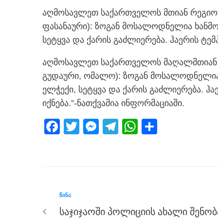
აღმოსავლეთ საქართველოს მთიან რეგიონე
ფასანაური): ზოგან მოსალოდნელია ხანმო
სეტყვა და ქარის გაძლიერება. ჰაერის ტემ
აღმოსავლეთ საქართველოს მაღალმთიან რე
გუდაური, ომალო): ზოგან მოსალოდნელია 
ელჭექი, სეტყვა და ქარის გაძლიერება. ჰ
იქნება.”-ნათქვამია ინფორმაციაში.
F
T
M
T
W
S
a
wi
e
el
h
h
c
tt
ss
e
at
ar
e
er
e
gr
s
e
b
n
a
A
ᲬᲘᲜᲐ
o
g
m
p
საჯიჯაოში პოლიციის ახალი შენობ