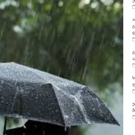
უ
ა
გ
დ
გ
ა
ხ
ფ
უ
მ