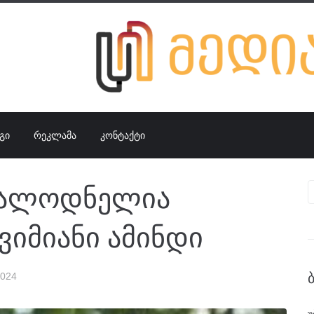
ᲒᲘ
ᲠᲔᲙᲚᲐᲛᲐ
ᲙᲝᲜᲢᲐᲥᲢᲘ
ოსალოდნელია
იმიანი ამინდი
2024