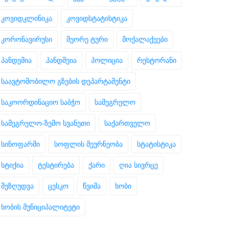
კოვიდკლინიკა
კოვიდსტატისტიკა
კორონავირუსი
მეორე ტური
მოქალაქეები
პანდემია
პანდმეია
პოლიცია
რესტორანი
საავტომობილო გზების დეპარტამენტი
საკოორდინაციო საბჭო
სამეგრელო
სამეგრელო-ზემო სვანეთი
საქართველო
სინოფარმი
სოფლის მეურნეობა
სტატისტიკა
სტიქია
ტესტირება
ქარი
ღია სივრცე
შეზღუდვა
ცესკო
წვიმა
ხობი
ხობის მუნიციპალიტეტი