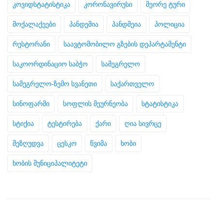
კოვიდსტატისტიკა
კორონავირუსი
მეორე ტური
მოქალაქეები
პანდემია
პანდმეია
პოლიცია
რესტორანი
საავტომობილო გზების დეპარტამენტი
საკოორდინაციო საბჭო
სამეგრელო
სამეგრელო-ზემო სვანეთი
საქართველო
სინოფარმი
სოფლის მეურნეობა
სტატისტიკა
სტიქია
ტესტირება
ქარი
ღია სივრცე
შეზღუდვა
ცესკო
წვიმა
ხობი
ხობის მუნიციპალიტეტი