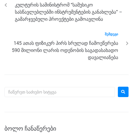
o
g
m
p
კულტურის სამინისტრომ “სამუსიკო
o
er
p
სასწავლებლებში ინსტრუმენტების განახლება” –
k
გამარჯვებული პროექტები გამოავლინა
ᲨᲔᲛᲓᲔᲒᲘ
145 ათას ფიზიკურ პირს სრულად ჩამოეწერება
590 მილიონი ლარის ოდენობის საგადასახადო
დავალიანება
ᲑᲝᲚᲝ ᲩᲐᲜᲐᲬᲔᲠᲔᲑᲘ