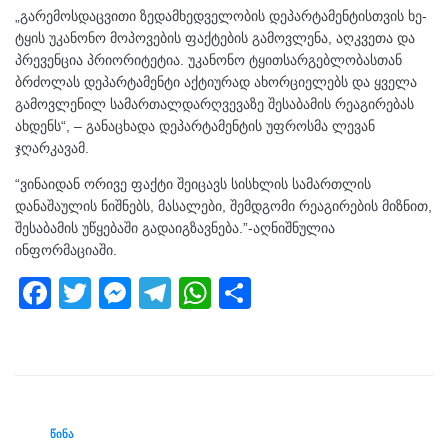
„გარემოსდაცვითი ზედამხედველობის დეპარტამენტისთვის ხე-
ტყის უკანონო მოპოვების ფაქტების გამოვლენა, აღკვეთა და
პრევენცია პრიორიტეტია. უკანონო ტყითსარგებლობასთან
ბრძოლას დეპარტამენტი აქტიურად ახორციელებს და ყველა
გამოვლენილ სამართალდარღვევაზე შესაბამის რეაგირებას
ახდენს“, – განაცხადა დეპარტამენტის უფროსმა ლევან
ჯღარკავამ.
“ვინაიდან ორივე ფაქტი შეიცავს სისხლის სამართლის
დანაშაულის ნიშნებს, მასალები, შემდგომი რეაგირების მიზნით,
შესაბამის უწყებაში გადაიგზავნება.”-აღნიშნულია
ინფორმაციაში.
F
T
M
T
W
S
a
wi
e
el
h
h
c
tt
ss
e
at
ar
e
er
e
gr
s
e
b
n
a
A
ᲬᲘᲜᲐ