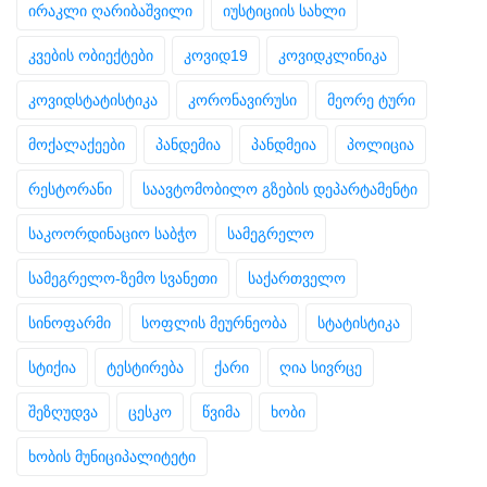
ირაკლი ღარიბაშვილი
იუსტიციის სახლი
კვების ობიექტები
კოვიდ19
კოვიდკლინიკა
კოვიდსტატისტიკა
კორონავირუსი
მეორე ტური
მოქალაქეები
პანდემია
პანდმეია
პოლიცია
რესტორანი
საავტომობილო გზების დეპარტამენტი
საკოორდინაციო საბჭო
სამეგრელო
სამეგრელო-ზემო სვანეთი
საქართველო
სინოფარმი
სოფლის მეურნეობა
სტატისტიკა
სტიქია
ტესტირება
ქარი
ღია სივრცე
შეზღუდვა
ცესკო
წვიმა
ხობი
ხობის მუნიციპალიტეტი