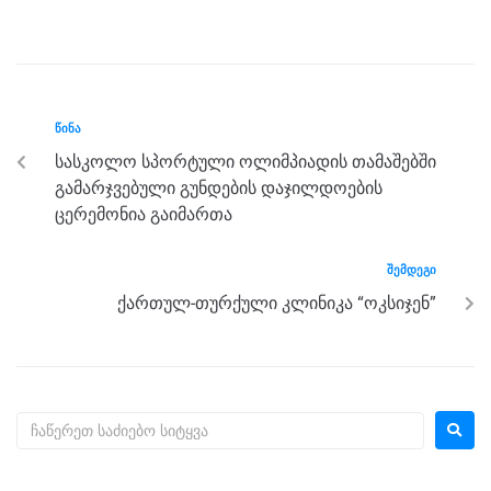
a
wi
e
el
h
h
c
tt
ss
e
at
ar
e
er
e
gr
s
e
b
n
a
A
ᲬᲘᲜᲐ
o
g
m
p
სასკოლო სპორტული ოლიმპიადის თამაშებში
o
er
p
გამარჯვებული გუნდების დაჯილდოების
k
ცერემონია გაიმართა
ᲨᲔᲛᲓᲔᲒᲘ
ქართულ-თურქული კლინიკა “ოკსიჯენ”