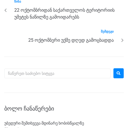
ᲬᲘᲜᲐ
o
g
m
p
22 ოქტომბრიდან საქართველოს ტერიტორიის
o
er
p
უმეტეს ნაწილზე გამოიდარებს
k
ᲨᲔᲛᲓᲔᲒᲘ
25 ოქტომბერი უქმე დღედ გამოცხადდა
ᲑᲝᲚᲝ ᲩᲐᲜᲐᲬᲔᲠᲔᲑᲘ
უბედური შემთხვევა მდინარე ხობისწყალზე