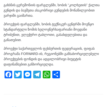
გახსნის ცერემონიის ფარგლებში, ხობის “კოლხეთის” ქალთა
გუნდის
და ბავშვთა ასაკობრივი გუნდების მონაწილეობით
ვარჯიში გაიმართა.
პროექტის ფარგლებში, ხობის ტექნიკურ ცენტრში მოეწყო
სტანდარტული ზომის ხელოვნურსაფარიანი მოედანი
ტრიბუნით, ელექტრო ტაბლოთი, გასახდელებითა და
განათებით.
პროექტი საქართველოს ფეხბურთის ფედერაციის, ფიფას
პროგრამა FORWARD-ის, რეგიონებში განსახორციელებელი
პროექტების ფონდის და ადგილობრივი ბიუჯეტის
დაფინანსებით განხორციელდა.
F
T
M
T
W
S
a
wi
e
el
h
h
c
tt
ss
e
at
ar
e
er
e
gr
s
e
b
n
a
A