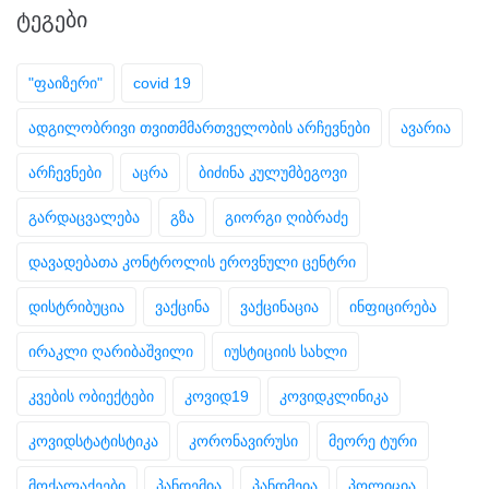
ᲢᲔᲒᲔᲑᲘ
"ფაიზერი"
covid 19
ადგილობრივი თვითმმართველობის არჩევნები
ავარია
არჩევნები
აცრა
ბიძინა კულუმბეგოვი
გარდაცვალება
გზა
გიორგი ღიბრაძე
დავადებათა კონტროლის ეროვნული ცენტრი
დისტრიბუცია
ვაქცინა
ვაქცინაცია
ინფიცირება
ირაკლი ღარიბაშვილი
იუსტიციის სახლი
კვების ობიექტები
კოვიდ19
კოვიდკლინიკა
კოვიდსტატისტიკა
კორონავირუსი
მეორე ტური
მოქალაქეები
პანდემია
პანდმეია
პოლიცია