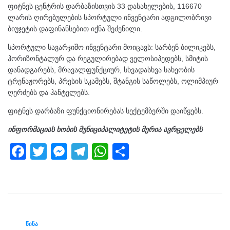
ფიტნეს ცენტრის დარბაზისთვის 33 დასახელების, 116670
ლარის ღირებულების სპორტული ინვენტარი ადგილობრივი
ბიუჯეტის დაფინანსებით იქნა შეძენილი.
სპორტული სავარჯიშო ინვენტარი მოიცავს: სარბენ ბილიკებს,
ჰორიზონტალურ და რეგულირებად ველოსიპედებს, სმიტის
დანადგარებს, მრავალფუნქციურ, სხვადასხვა სახეობის
ტრენაჟორებს, პრესის სკამებს, შტანგის საწოლებს, ოლიმპიურ
ღერძებს და ჰანტელებს.
ფიტნეს დარბაზი ფუნქციონირებას სექტემბერში დაიწყებს.
ინფორმაციას ხობის მუნიციპალიტეტის მერია ავრცელებს
F
T
M
T
W
S
a
wi
e
el
h
h
c
tt
ss
e
at
ar
e
er
e
gr
s
e
b
n
a
A
ᲬᲘᲜᲐ