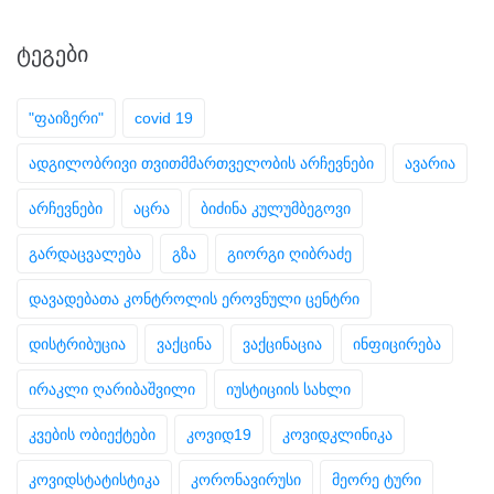
ᲢᲔᲒᲔᲑᲘ
"ფაიზერი"
covid 19
ადგილობრივი თვითმმართველობის არჩევნები
ავარია
არჩევნები
აცრა
ბიძინა კულუმბეგოვი
გარდაცვალება
გზა
გიორგი ღიბრაძე
დავადებათა კონტროლის ეროვნული ცენტრი
დისტრიბუცია
ვაქცინა
ვაქცინაცია
ინფიცირება
ირაკლი ღარიბაშვილი
იუსტიციის სახლი
კვების ობიექტები
კოვიდ19
კოვიდკლინიკა
კოვიდსტატისტიკა
კორონავირუსი
მეორე ტური