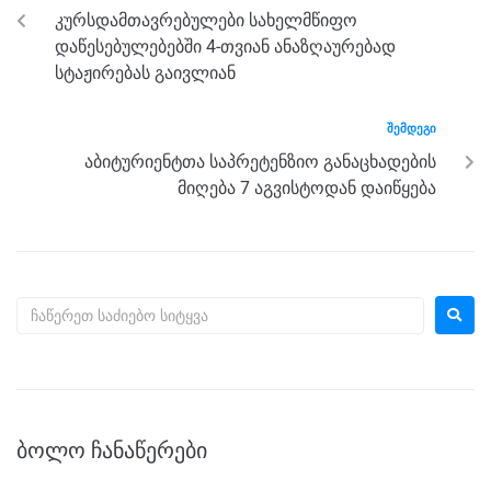
o
g
m
p
კურსდამთავრებულები სახელმწიფო
o
er
p
დაწესებულებებში 4-თვიან ანაზღაურებად
k
სტაჟირებას გაივლიან
ᲨᲔᲛᲓᲔᲒᲘ
აბიტურიენტთა საპრეტენზიო განაცხადების
მიღება 7 აგვისტოდან დაიწყება
ᲑᲝᲚᲝ ᲩᲐᲜᲐᲬᲔᲠᲔᲑᲘ