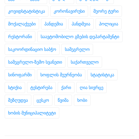
კოვიდსტატისტიკა
კორონავირუსი
მეორე ტური
მოქალაქეები
პანდემია
პანდმეია
პოლიცია
რესტორანი
საავტომობილო გზების დეპარტამენტი
საკოორდინაციო საბჭო
სამეგრელო
სამეგრელო-ზემო სვანეთი
საქართველო
სინოფარმი
სოფლის მეურნეობა
სტატისტიკა
სტიქია
ტესტირება
ქარი
ღია სივრცე
შეზღუდვა
ცესკო
წვიმა
ხობი
ხობის მუნიციპალიტეტი