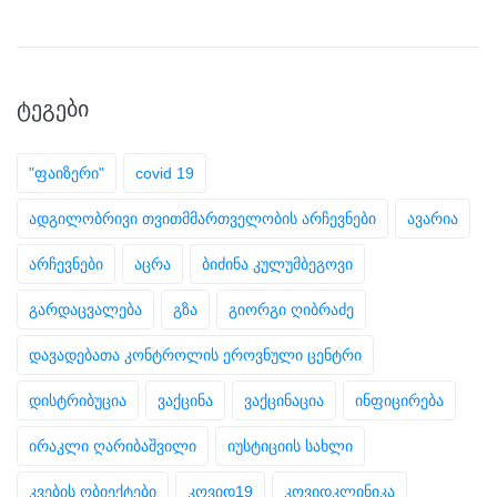
ᲢᲔᲒᲔᲑᲘ
"ფაიზერი"
covid 19
ადგილობრივი თვითმმართველობის არჩევნები
ავარია
არჩევნები
აცრა
ბიძინა კულუმბეგოვი
გარდაცვალება
გზა
გიორგი ღიბრაძე
დავადებათა კონტროლის ეროვნული ცენტრი
დისტრიბუცია
ვაქცინა
ვაქცინაცია
ინფიცირება
ირაკლი ღარიბაშვილი
იუსტიციის სახლი
კვების ობიექტები
კოვიდ19
კოვიდკლინიკა