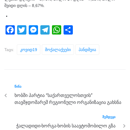
შვიდი დღის – 8,67%.
F
T
M
T
W
S
a
wi
e
el
h
h
c
tt
ss
e
at
ar
Tags:
Კოვიდ19
Მოქალაქეები
Პანდმეია
e
er
e
gr
s
e
b
n
a
A
o
g
m
p
o
er
p
ᲬᲘᲜᲐ
k
ხობში პარტია “საქართველოსთვის”
თავმჯდომარემ რეგიონული ორგანიზაცია გახსნა
ᲨᲔᲛᲓᲔᲒᲘ
ჭალადიდი-ხორგა-ხობის საავტომობილო გზა