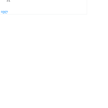
31
« ივლ