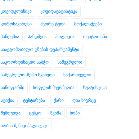
კოვიდკლინიკა
კოვიდსტატისტიკა
კორონავირუსი
მეორე ტური
მოქალაქეები
პანდემია
პანდმეია
პოლიცია
რესტორანი
საავტომობილო გზების დეპარტამენტი
საკოორდინაციო საბჭო
სამეგრელო
სამეგრელო-ზემო სვანეთი
საქართველო
სინოფარმი
სოფლის მეურნეობა
სტატისტიკა
სტიქია
ტესტირება
ქარი
ღია სივრცე
შეზღუდვა
ცესკო
წვიმა
ხობი
ხობის მუნიციპალიტეტი