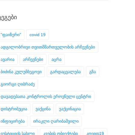
ᲢᲔᲒᲔᲑᲘ
"ფაიზერი"
covid 19
ადგილობრივი თვითმმართველობის არჩევნები
ავარია
არჩევნები
აცრა
ბიძინა კულუმბეგოვი
გარდაცვალება
გზა
გიორგი ღიბრაძე
დავადებათა კონტროლის ეროვნული ცენტრი
დისტრიბუცია
ვაქცინა
ვაქცინაცია
ინფიცირება
ირაკლი ღარიბაშვილი
იუსტიციის სახლი
კვების ობიექტები
კოვიდ19