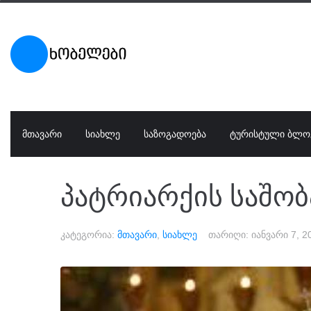
ᲛᲗᲐᲕᲐᲠᲘ
ᲡᲘᲐᲮᲚᲔ
ᲡᲐᲖᲝᲒᲐᲓᲝᲔᲑᲐ
ᲢᲣᲠᲘᲡᲢᲣᲚᲘ ᲑᲚᲝ
პატრიარქის საშო
კატეგორია:
მთავარი
,
სიახლე
თარიღი:
იანვარი 7, 2