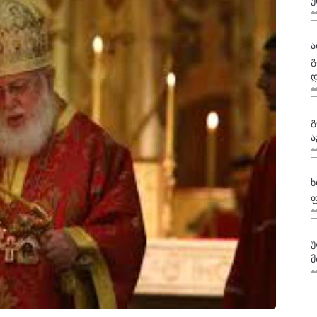
უ
ა
გ
დ
გ
ა
ხ
ფ
უ
მ