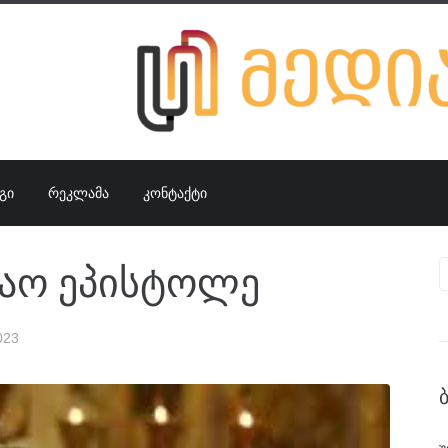
ᲒᲘ
ᲠᲔᲙᲚᲐᲛᲐ
ᲙᲝᲜᲢᲐᲥᲢᲘ
ბაო ეპისტოლე
023