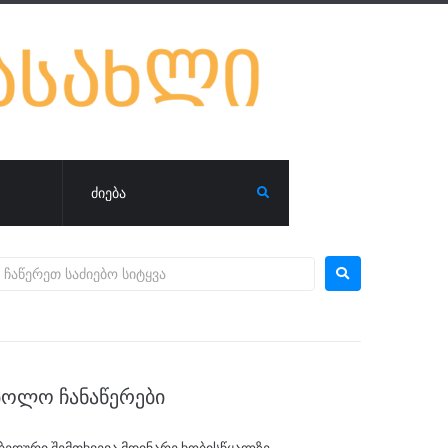
ᲑᲝᲚᲝ ᲩᲐᲜᲐᲬᲔᲠᲔᲑᲘ