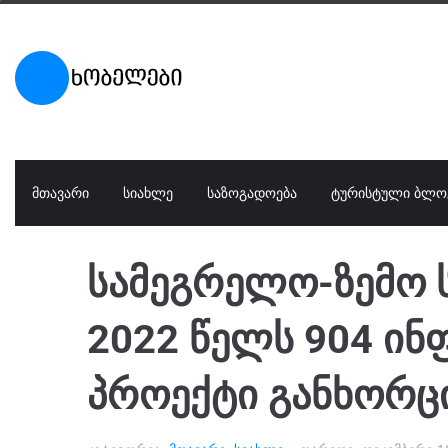
ᲛᲗᲐᲕᲐᲠᲘ
ᲡᲘᲐᲮᲚᲔ
ᲡᲐᲖᲝᲒᲐᲓᲝᲔᲑᲐ
ᲢᲣᲠᲘᲡᲢᲣᲚᲘ ᲑᲚᲝ
სამეგრელო-ზემო 
2022 წელს 904 ი
პროექტი განხორ