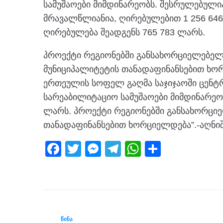
სამუშაოები მიმდინარეობს. შესრულებულია
მრავალწლიანია, ღირებულებით 1 256 646
ღირებულება შეადგენს 765 783 ლარს.
პროექტი რეგიონებში განსახორციელებე
მუნიციპალიტეტის თანადაფინანსებით ხო
ერთეულის სოფელ გაღმა საჯიჯაოში ცენტრ
სარეაბილიტაციო სამუშაოები მიმდინარეო
ლარს. პროექტი რეგიონებში განსახორცი
თანადაფინანსებით ხორციელდება”.-აღნი
F
T
M
T
W
S
a
wi
e
el
h
h
c
tt
ss
e
at
ar
e
er
e
gr
s
e
b
n
a
A
ᲬᲘᲜᲐ