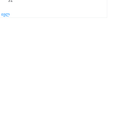
31
« ივლ