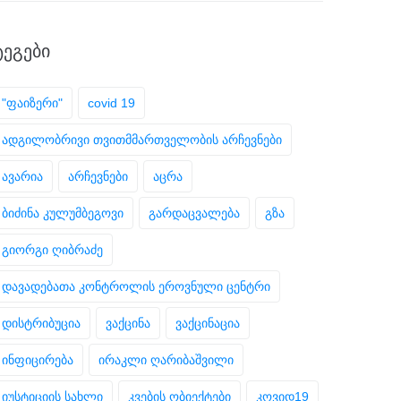
ᲢᲔᲒᲔᲑᲘ
"ფაიზერი"
covid 19
ადგილობრივი თვითმმართველობის არჩევნები
ავარია
არჩევნები
აცრა
ბიძინა კულუმბეგოვი
გარდაცვალება
გზა
გიორგი ღიბრაძე
დავადებათა კონტროლის ეროვნული ცენტრი
დისტრიბუცია
ვაქცინა
ვაქცინაცია
ინფიცირება
ირაკლი ღარიბაშვილი
იუსტიციის სახლი
კვების ობიექტები
კოვიდ19