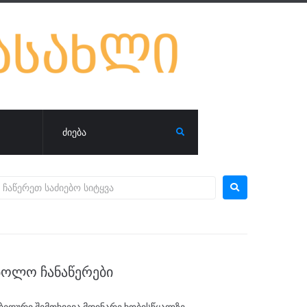
ᲑᲝᲚᲝ ᲩᲐᲜᲐᲬᲔᲠᲔᲑᲘ