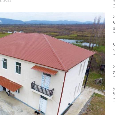
უ
6, 2022
ა
გ
დ
გ
ა
ხ
ფ
უ
მ