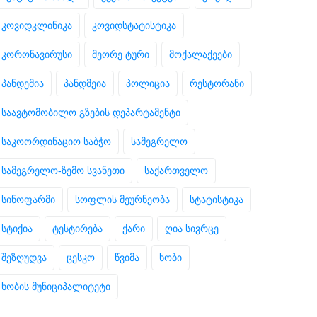
კოვიდკლინიკა
კოვიდსტატისტიკა
კორონავირუსი
მეორე ტური
მოქალაქეები
პანდემია
პანდმეია
პოლიცია
რესტორანი
საავტომობილო გზების დეპარტამენტი
საკოორდინაციო საბჭო
სამეგრელო
სამეგრელო-ზემო სვანეთი
საქართველო
სინოფარმი
სოფლის მეურნეობა
სტატისტიკა
სტიქია
ტესტირება
ქარი
ღია სივრცე
შეზღუდვა
ცესკო
წვიმა
ხობი
ხობის მუნიციპალიტეტი