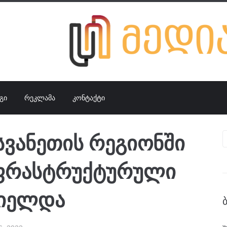
ᲒᲘ
ᲠᲔᲙᲚᲐᲛᲐ
ᲙᲝᲜᲢᲐᲥᲢᲘ
სვანეთის რეგიონში
ნფრასტრუქტურული
ციელდა