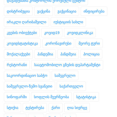
დავადებათა კონტროლის ეროვნული ცენტრი
დისტრიბუცია
ვაქცინა
ვაქცინაცია
ინფიცირება
ირაკლი ღარიბაშვილი
იუსტიციის სახლი
კვების ობიექტები
კოვიდ19
კოვიდკლინიკა
კოვიდსტატისტიკა
კორონავირუსი
მეორე ტური
მოქალაქეები
პანდემია
პანდმეია
პოლიცია
რესტორანი
საავტომობილო გზების დეპარტამენტი
საკოორდინაციო საბჭო
სამეგრელო
სამეგრელო-ზემო სვანეთი
საქართველო
სინოფარმი
სოფლის მეურნეობა
სტატისტიკა
სტიქია
ტესტირება
ქარი
ღია სივრცე