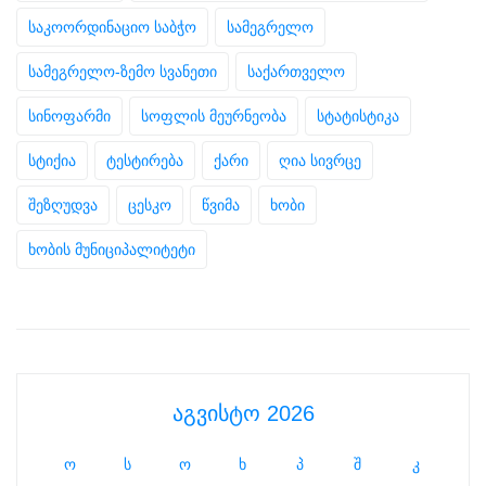
საკოორდინაციო საბჭო
სამეგრელო
სამეგრელო-ზემო სვანეთი
საქართველო
სინოფარმი
სოფლის მეურნეობა
სტატისტიკა
სტიქია
ტესტირება
ქარი
ღია სივრცე
შეზღუდვა
ცესკო
წვიმა
ხობი
ხობის მუნიციპალიტეტი
აგვისტო 2026
ო
ს
ო
ხ
პ
შ
კ