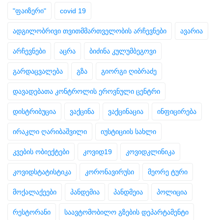
"ფაიზერი"
covid 19
ადგილობრივი თვითმმართველობის არჩევნები
ავარია
არჩევნები
აცრა
ბიძინა კულუმბეგოვი
გარდაცვალება
გზა
გიორგი ღიბრაძე
დავადებათა კონტროლის ეროვნული ცენტრი
დისტრიბუცია
ვაქცინა
ვაქცინაცია
ინფიცირება
ირაკლი ღარიბაშვილი
იუსტიციის სახლი
კვების ობიექტები
კოვიდ19
კოვიდკლინიკა
კოვიდსტატისტიკა
კორონავირუსი
მეორე ტური
მოქალაქეები
პანდემია
პანდმეია
პოლიცია
რესტორანი
საავტომობილო გზების დეპარტამენტი