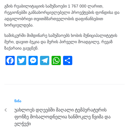
გზის რეაბილიტაციის სამუშაოები 1 767 000 ლარით,
რეგიონებში განსახორციელებელი პროექტების ფონდისა და
ადგილობრივი თვითმმართველობის დაფინანსებით
ხორციელდება.
ხამისკურში მიმდინარე სამუშაოებს ხობის მუნიციპალიტეტის
მერი, დავით ბუკია და მერის პირველი მოადგილე, რევაზ
ზაქარაია გაეცნენ.
F
T
M
T
W
S
a
wi
e
el
h
h
c
tt
ss
e
at
ar
e
er
e
gr
s
e
b
n
a
A
ᲬᲘᲜᲐ
o
g
m
p
უახლოეს დღეებში მაღალი ტემპერატურის
o
er
p
ფონზე მოსალოდნელია ხანმოკლე წვიმა და
k
ელჭექი