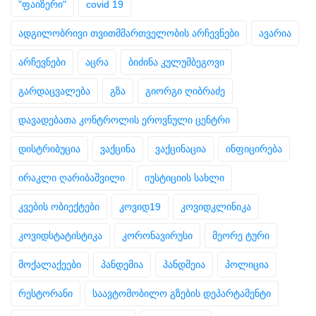
"ფაიზერი"
covid 19
ადგილობრივი თვითმმართველობის არჩევნები
ავარია
არჩევნები
აცრა
ბიძინა კულუმბეგოვი
გარდაცვალება
გზა
გიორგი ღიბრაძე
დავადებათა კონტროლის ეროვნული ცენტრი
დისტრიბუცია
ვაქცინა
ვაქცინაცია
ინფიცირება
ირაკლი ღარიბაშვილი
იუსტიციის სახლი
კვების ობიექტები
კოვიდ19
კოვიდკლინიკა
კოვიდსტატისტიკა
კორონავირუსი
მეორე ტური
მოქალაქეები
პანდემია
პანდმეია
პოლიცია
რესტორანი
საავტომობილო გზების დეპარტამენტი