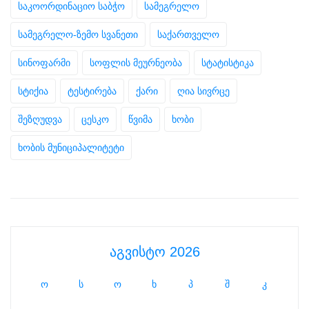
საკოორდინაციო საბჭო
სამეგრელო
სამეგრელო-ზემო სვანეთი
საქართველო
სინოფარმი
სოფლის მეურნეობა
სტატისტიკა
სტიქია
ტესტირება
ქარი
ღია სივრცე
შეზღუდვა
ცესკო
წვიმა
ხობი
ხობის მუნიციპალიტეტი
აგვისტო 2026
ო
ს
ო
ხ
პ
შ
კ