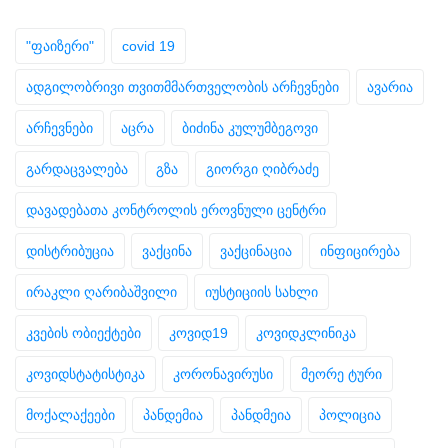
"ფაიზერი"
covid 19
ადგილობრივი თვითმმართველობის არჩევნები
ავარია
არჩევნები
აცრა
ბიძინა კულუმბეგოვი
გარდაცვალება
გზა
გიორგი ღიბრაძე
დავადებათა კონტროლის ეროვნული ცენტრი
დისტრიბუცია
ვაქცინა
ვაქცინაცია
ინფიცირება
ირაკლი ღარიბაშვილი
იუსტიციის სახლი
კვების ობიექტები
კოვიდ19
კოვიდკლინიკა
კოვიდსტატისტიკა
კორონავირუსი
მეორე ტური
მოქალაქეები
პანდემია
პანდმეია
პოლიცია