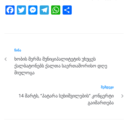
F
T
M
T
W
S
a
wi
e
el
h
h
c
tt
ss
e
at
ar
e
er
e
gr
s
e
b
n
a
A
ᲬᲘᲜᲐ
o
g
m
p
ხობის მერმა მუნიციპალიტეტის უხუცეს
o
er
p
ქალბატონებს ქალთა საერთაშორისო დღე
k
მიულოცა
ᲨᲔᲛᲓᲔᲒᲘ
14 მარტს, “პატარა სუხიშვილების“ კონცერტი
გაიმართება