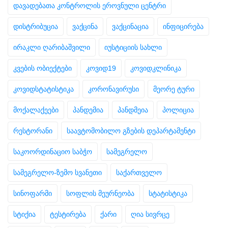
დავადებათა კონტროლის ეროვნული ცენტრი
დისტრიბუცია
ვაქცინა
ვაქცინაცია
ინფიცირება
ირაკლი ღარიბაშვილი
იუსტიციის სახლი
კვების ობიექტები
კოვიდ19
კოვიდკლინიკა
კოვიდსტატისტიკა
კორონავირუსი
მეორე ტური
მოქალაქეები
პანდემია
პანდმეია
პოლიცია
რესტორანი
საავტომობილო გზების დეპარტამენტი
საკოორდინაციო საბჭო
სამეგრელო
სამეგრელო-ზემო სვანეთი
საქართველო
სინოფარმი
სოფლის მეურნეობა
სტატისტიკა
სტიქია
ტესტირება
ქარი
ღია სივრცე