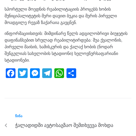
სპორტული მოედნის რეაბილიტაციის პროცესს ხობის
მუნიციპალიტეტის მერი დავით ბუკია და მერის პირველი
მოადგილე რევაზ ზაქარაია გაეცნენ.
ინფორმაციისთვის: მიმდინარე წელს ადგილობრივი ბიუჯეტის
დაფინანსებით სრულად რეაბილიტირდება: შუა ქვალონის,
პირველი მაისის, ხამისკურის და ქალაქ ხობის (ნოდარ
შენგელიას სახელობის სტადიონი) ხელოვნურსაფარიანი
სტადიონები.
F
T
M
T
W
S
a
wi
e
el
h
h
c
tt
ss
e
at
ar
e
er
e
gr
s
e
b
n
a
A
ᲬᲘᲜᲐ
o
g
m
p
ჭალადიდში ავტოსაგზაო შემთხვევა მოხდა
o
er
p