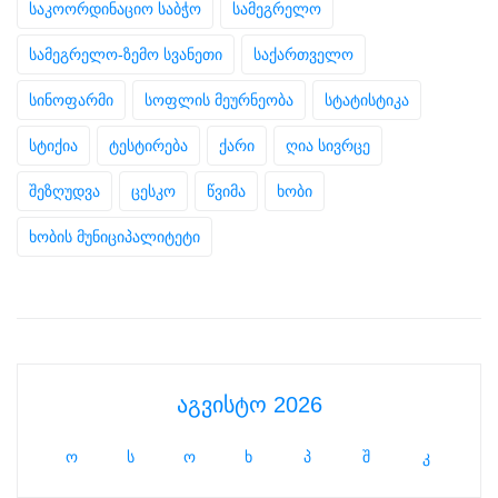
საკოორდინაციო საბჭო
სამეგრელო
სამეგრელო-ზემო სვანეთი
საქართველო
სინოფარმი
სოფლის მეურნეობა
სტატისტიკა
სტიქია
ტესტირება
ქარი
ღია სივრცე
შეზღუდვა
ცესკო
წვიმა
ხობი
ხობის მუნიციპალიტეტი
აგვისტო 2026
ო
ს
ო
ხ
პ
შ
კ