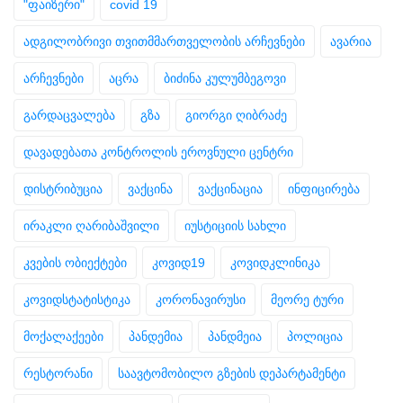
"ფაიზერი"
covid 19
ადგილობრივი თვითმმართველობის არჩევნები
ავარია
არჩევნები
აცრა
ბიძინა კულუმბეგოვი
გარდაცვალება
გზა
გიორგი ღიბრაძე
დავადებათა კონტროლის ეროვნული ცენტრი
დისტრიბუცია
ვაქცინა
ვაქცინაცია
ინფიცირება
ირაკლი ღარიბაშვილი
იუსტიციის სახლი
კვების ობიექტები
კოვიდ19
კოვიდკლინიკა
კოვიდსტატისტიკა
კორონავირუსი
მეორე ტური
მოქალაქეები
პანდემია
პანდმეია
პოლიცია
რესტორანი
საავტომობილო გზების დეპარტამენტი