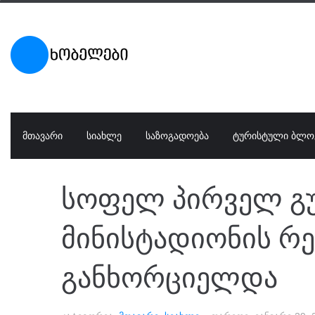
ᲛᲗᲐᲕᲐᲠᲘ
ᲡᲘᲐᲮᲚᲔ
ᲡᲐᲖᲝᲒᲐᲓᲝᲔᲑᲐ
ᲢᲣᲠᲘᲡᲢᲣᲚᲘ ᲑᲚᲝ
სოფელ პირველ გ
მინისტადიონის რ
განხორციელდა