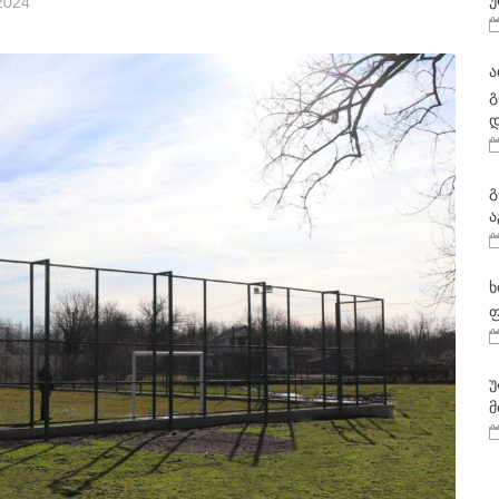
უ
2024
ა
გ
დ
გ
ა
ხ
ფ
უ
მ