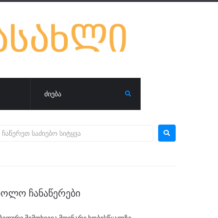
ᲑᲝᲚᲝ ᲩᲐᲜᲐᲬᲔᲠᲔᲑᲘ