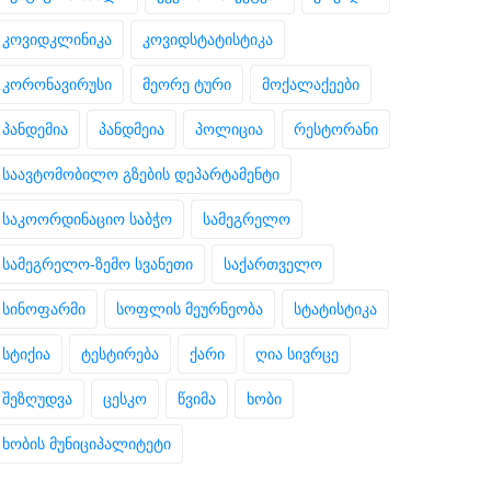
კოვიდკლინიკა
კოვიდსტატისტიკა
კორონავირუსი
მეორე ტური
მოქალაქეები
პანდემია
პანდმეია
პოლიცია
რესტორანი
საავტომობილო გზების დეპარტამენტი
საკოორდინაციო საბჭო
სამეგრელო
სამეგრელო-ზემო სვანეთი
საქართველო
სინოფარმი
სოფლის მეურნეობა
სტატისტიკა
სტიქია
ტესტირება
ქარი
ღია სივრცე
შეზღუდვა
ცესკო
წვიმა
ხობი
ხობის მუნიციპალიტეტი