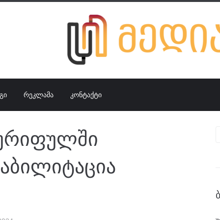
ᲒᲘ
ᲠᲔᲙᲚᲐᲛᲐ
ᲙᲝᲜᲢᲐᲥᲢᲘ
ურიფულში
ეაბილიტაცია