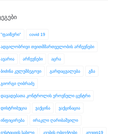
ᲢᲔᲒᲔᲑᲘ
"ფაიზერი"
covid 19
ადგილობრივი თვითმმართველობის არჩევნები
ავარია
არჩევნები
აცრა
ბიძინა კულუმბეგოვი
გარდაცვალება
გზა
გიორგი ღიბრაძე
დავადებათა კონტროლის ეროვნული ცენტრი
დისტრიბუცია
ვაქცინა
ვაქცინაცია
ინფიცირება
ირაკლი ღარიბაშვილი
იუსტიციის სახლი
კვების ობიექტები
კოვიდ19