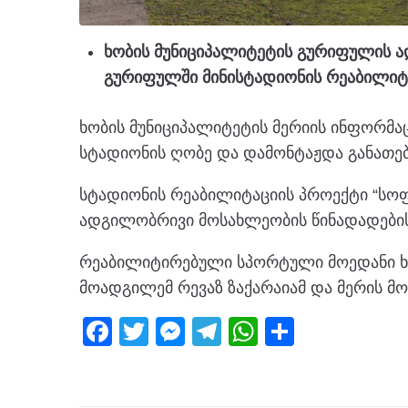
ხობის მუნიციპალიტეტის გურიფულის
გურიფულში მინისტადიონის რეაბილიტ
ხობის მუნიციპალიტეტის მერიის ინფორმა
სტადიონის ღობე და დამონტაჟდა განათები
სტადიონის რეაბილიტაციის პროექტი “სო
ადგილობრივი მოსახლეობის წინადადები
რეაბილიტირებული სპორტული მოედანი ხო
მოადგილემ რევაზ ზაქარაიამ და მერის მ
F
T
M
T
W
S
a
wi
e
el
h
h
c
tt
ss
e
at
ar