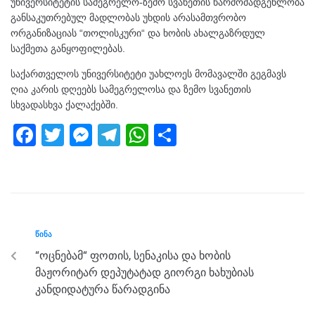
უნივერსიტეტის სამეგრელო-ზემო სვანეთის წარმომადგენლობა
განსაკუთრებულ მადლობას უხდის არასამთვრობო
ორგანიზაციას “თოლისკური“ და ხობის ახალგაზრდულ
საქმეთა განყოფილებას.
საქართველოს უნივერსიტეტი უახლოეს მომავალში გეგმავს
ღია კარის დღეებს სამეგრელოსა და ზემო სვანეთის
სხვადასხვა ქალაქებში.
F
T
M
T
W
S
a
wi
e
el
h
h
c
tt
ss
e
at
ar
e
er
e
gr
s
e
b
n
a
A
ᲬᲘᲜᲐ
o
g
m
p
“ოცნებამ“ ფოთის, სენაკისა და ხობის
o
er
p
მაჟორიტარ დეპუტატად გიორგი ხახუბიას
k
კანდიდატურა წარადგინა