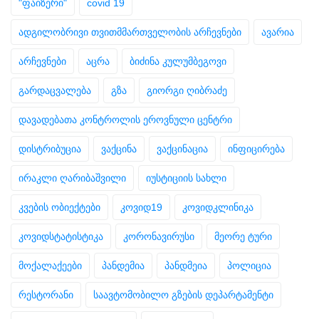
"ფაიზერი"
covid 19
ადგილობრივი თვითმმართველობის არჩევნები
ავარია
არჩევნები
აცრა
ბიძინა კულუმბეგოვი
გარდაცვალება
გზა
გიორგი ღიბრაძე
დავადებათა კონტროლის ეროვნული ცენტრი
დისტრიბუცია
ვაქცინა
ვაქცინაცია
ინფიცირება
ირაკლი ღარიბაშვილი
იუსტიციის სახლი
კვების ობიექტები
კოვიდ19
კოვიდკლინიკა
კოვიდსტატისტიკა
კორონავირუსი
მეორე ტური
მოქალაქეები
პანდემია
პანდმეია
პოლიცია
რესტორანი
საავტომობილო გზების დეპარტამენტი