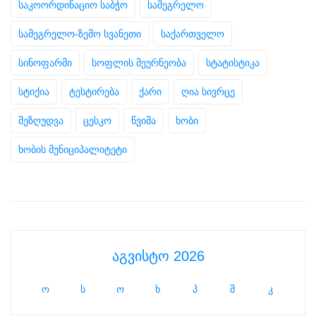
საკოორდინაციო საბჭო
სამეგრელო
სამეგრელო-ზემო სვანეთი
საქართველო
სინოფარმი
სოფლის მეურნეობა
სტატისტიკა
სტიქია
ტესტირება
ქარი
ღია სივრცე
შეზღუდვა
ცესკო
წვიმა
ხობი
ხობის მუნიციპალიტეტი
აგვისტო 2026
ო
ს
ო
ხ
პ
შ
კ