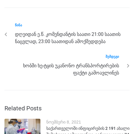
b
n
a
A
o
g
m
p
o
er
p
ᲬᲘᲜᲐ
k
დღეიდან ე.წ. კომენდანტის საათი 21:00 საათის
ნაცვლად, 23:00 საათიდან ამოქმედდება
ᲨᲔᲛᲓᲔᲒᲘ
ხობში ხე-ტყის უკანონო ტრანსპორტირების
ფაქტი გამოავლინეს
Related Posts
ნოემბერი 8, 2021
საქართველოში ინფიცირების 2 191 ახალი