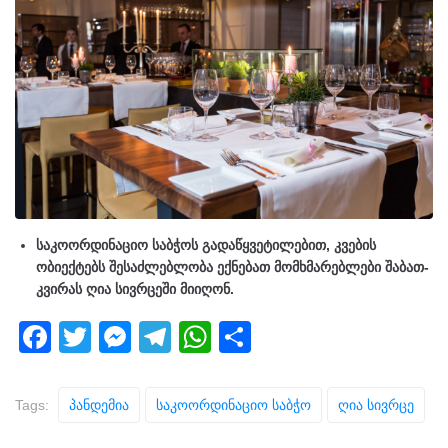
საკოორდინაციო საბჭოს გადაწყვეტილებით, კვების
ობიექტებს შესაძლებლობა ექნებათ მომხმარებლები შაბათ-
კვირას ღია სივრცეში მიიღონ.
F
T
M
T
W
S
a
wi
e
el
h
h
c
tt
ss
e
at
ar
Tags:
Პანდემია
Საკოორდინაციო Საბჭო
Ღია Სივრცე
e
er
e
gr
s
e