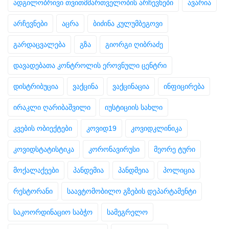
ადგილობრივი თვითმმართველობის არჩევნები
ავარია
არჩევნები
აცრა
ბიძინა კულუმბეგოვი
გარდაცვალება
გზა
გიორგი ღიბრაძე
დავადებათა კონტროლის ეროვნული ცენტრი
დისტრიბუცია
ვაქცინა
ვაქცინაცია
ინფიცირება
ირაკლი ღარიბაშვილი
იუსტიციის სახლი
კვების ობიექტები
კოვიდ19
კოვიდკლინიკა
კოვიდსტატისტიკა
კორონავირუსი
მეორე ტური
მოქალაქეები
პანდემია
პანდმეია
პოლიცია
რესტორანი
საავტომობილო გზების დეპარტამენტი
საკოორდინაციო საბჭო
სამეგრელო