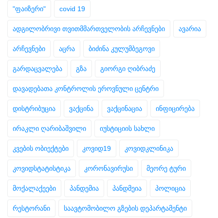
"ფაიზერი"
covid 19
ადგილობრივი თვითმმართველობის არჩევნები
ავარია
არჩევნები
აცრა
ბიძინა კულუმბეგოვი
გარდაცვალება
გზა
გიორგი ღიბრაძე
დავადებათა კონტროლის ეროვნული ცენტრი
დისტრიბუცია
ვაქცინა
ვაქცინაცია
ინფიცირება
ირაკლი ღარიბაშვილი
იუსტიციის სახლი
კვების ობიექტები
კოვიდ19
კოვიდკლინიკა
კოვიდსტატისტიკა
კორონავირუსი
მეორე ტური
მოქალაქეები
პანდემია
პანდმეია
პოლიცია
რესტორანი
საავტომობილო გზების დეპარტამენტი