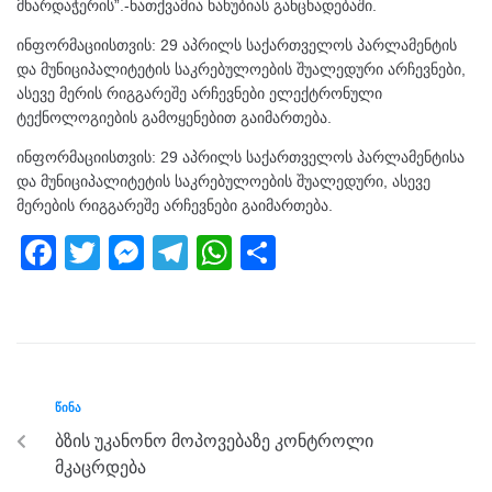
მხარდაჭერის”.-ნათქვამია ხახუბიას განცხადებაში.
ინფორმაციისთვის: 29 აპრილს საქართველოს პარლამენტის
და მუნიციპალიტეტის საკრებულოების შუალედური არჩევნები,
ასევე მერის რიგგარეშე არჩევნები ელექტრონული
ტექნოლოგიების გამოყენებით გაიმართება.
ინფორმაციისთვის: 29 აპრილს საქართველოს პარლამენტისა
და მუნიციპალიტეტის საკრებულოების შუალედური, ასევე
მერების რიგგარეშე არჩევნები გაიმართება.
F
T
M
T
W
S
a
wi
e
el
h
h
c
tt
ss
e
at
ar
e
er
e
gr
s
e
b
n
a
A
ᲬᲘᲜᲐ
o
g
m
p
ბზის უკანონო მოპოვებაზე კონტროლი
o
er
p
მკაცრდება