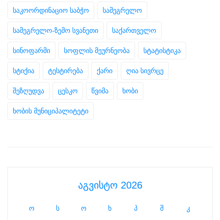
საკოორდინაციო საბჭო
სამეგრელო
სამეგრელო-ზემო სვანეთი
საქართველო
სინოფარმი
სოფლის მეურნეობა
სტატისტიკა
სტიქია
ტესტირება
ქარი
ღია სივრცე
შეზღუდვა
ცესკო
წვიმა
ხობი
ხობის მუნიციპალიტეტი
აგვისტო 2026
ო
ს
ო
ხ
პ
შ
კ