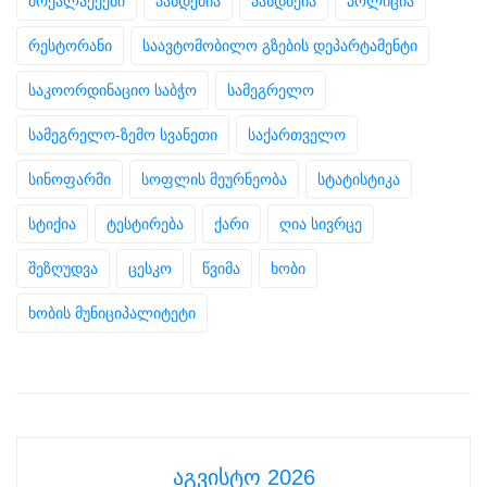
მოქალაქეები
პანდემია
პანდმეია
პოლიცია
რესტორანი
საავტომობილო გზების დეპარტამენტი
საკოორდინაციო საბჭო
სამეგრელო
სამეგრელო-ზემო სვანეთი
საქართველო
სინოფარმი
სოფლის მეურნეობა
სტატისტიკა
სტიქია
ტესტირება
ქარი
ღია სივრცე
შეზღუდვა
ცესკო
წვიმა
ხობი
ხობის მუნიციპალიტეტი
აგვისტო 2026