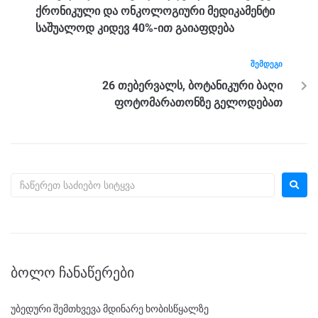
o
er
p
ქრონიკული და ონკოლოგიური მედიკამენტი
k
საშუალოდ კიდევ 40%-ით გაიაფდება
ᲨᲔᲛᲓᲔᲒᲘ
26 თებერვალს, ბოტანიკური ბაღი
ფოტომარათონზე გელოდებათ
ᲑᲝᲚᲝ ᲩᲐᲜᲐᲬᲔᲠᲔᲑᲘ
უბედური შემთხვევა მდინარე ხობისწყალზე