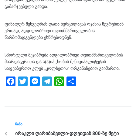
გამარჯვებული გახდა.
ფინალურ შეხვედრას დათა ხურცილავას ოჯახის წევრებთან
ერთად, ადგილობრივი თვითმმართველობის
წარმომადგენლები ესწრებოდნენ.
სპორტული შეჯიბრება ადგილობრივი თვითმმართველობის
მხარდაჭერითა და ა(ა)იპ „ხობის მუნიციპალიტეტის
საფეხბურთო კლუბ „კოლხეთის“ ორგანიზებით გაიმართა.
F
T
M
T
W
S
a
wi
e
el
h
h
c
tt
ss
e
at
ar
e
er
e
gr
s
e
b
n
a
A
ᲬᲘᲜᲐ
o
g
m
p
ირაკლი ღარიბაშვილი-დღეიდან 800-ზე მეტი