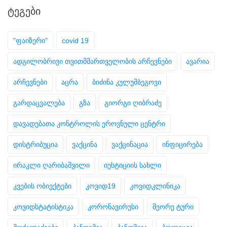
ᲢᲔᲒᲔᲑᲘ
"ფაიზერი"
covid 19
ადგილობრივი თვითმმართველობის არჩევნები
ავარია
არჩევნები
აცრა
ბიძინა კულუმბეგოვი
გარდაცვალება
გზა
გიორგი ღიბრაძე
დავადებათა კონტროლის ეროვნული ცენტრი
დისტრიბუცია
ვაქცინა
ვაქცინაცია
ინფიცირება
ირაკლი ღარიბაშვილი
იუსტიციის სახლი
კვების ობიექტები
კოვიდ19
კოვიდკლინიკა
კოვიდსტატისტიკა
კორონავირუსი
მეორე ტური