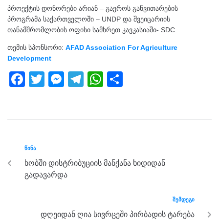
პროექტის დონორები არიან – გაეროს განვითარების
პროგრამა საქართველოში – UNDP და შვეიცარიის
თანამშრომლობის ოფისი სამხრეთ კავკასიაში- SDC.
თემის სპონსორი:
AFAD Association For Agriculture
Development
F
T
M
T
W
S
a
wi
e
el
h
h
c
tt
ss
e
at
ar
e
er
e
gr
s
e
b
n
a
A
ᲬᲘᲜᲐ
o
g
m
p
ხობში დისტრიბუციის მანქანა ხიდიდან
o
er
p
გადავარდა
k
ᲨᲔᲛᲓᲔᲒᲘ
დღეიდან ღია სივრცეში პირბადის ტარება