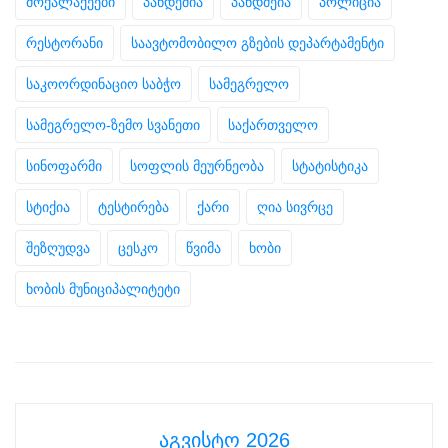
მოქალაქეები
პანდემია
პანდმეია
პოლიცია
რესტორანი
საავტომობილო გზების დეპარტამენტი
საკოორდინაციო საბჭო
სამეგრელო
სამეგრელო-ზემო სვანეთი
საქართველო
სინოფარმი
სოფლის მეურნეობა
სტატისტიკა
სტიქია
ტესტირება
ქარი
ღია სივრცე
შეზღუდვა
ცესკო
წვიმა
ხობი
ხობის მუნიციპალიტეტი
აგვისტო 2026