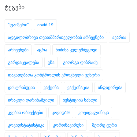
ᲢᲔᲒᲔᲑᲘ
"ფაიზერი"
covid 19
ადგილობრივი თვითმმართველობის არჩევნები
ავარია
არჩევნები
აცრა
ბიძინა კულუმბეგოვი
გარდაცვალება
გზა
გიორგი ღიბრაძე
დავადებათა კონტროლის ეროვნული ცენტრი
დისტრიბუცია
ვაქცინა
ვაქცინაცია
ინფიცირება
ირაკლი ღარიბაშვილი
იუსტიციის სახლი
კვების ობიექტები
კოვიდ19
კოვიდკლინიკა
კოვიდსტატისტიკა
კორონავირუსი
მეორე ტური