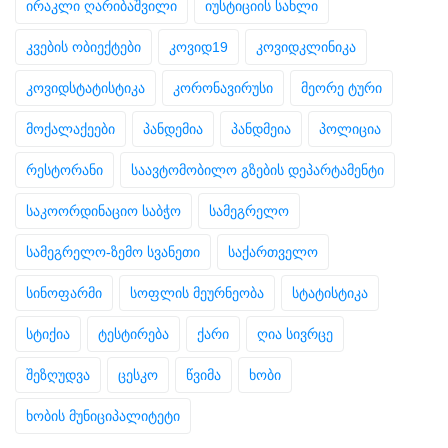
ირაკლი ღარიბაშვილი
იუსტიციის სახლი
კვების ობიექტები
კოვიდ19
კოვიდკლინიკა
კოვიდსტატისტიკა
კორონავირუსი
მეორე ტური
მოქალაქეები
პანდემია
პანდმეია
პოლიცია
რესტორანი
საავტომობილო გზების დეპარტამენტი
საკოორდინაციო საბჭო
სამეგრელო
სამეგრელო-ზემო სვანეთი
საქართველო
სინოფარმი
სოფლის მეურნეობა
სტატისტიკა
სტიქია
ტესტირება
ქარი
ღია სივრცე
შეზღუდვა
ცესკო
წვიმა
ხობი
ხობის მუნიციპალიტეტი