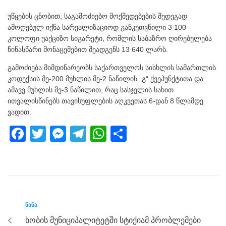
უწყების ცნობით, საგამოძიებო მოქმედებების შედეგად
ამოღებულ იქნა სარეალიზაციოდ განკუთვნილი 3 100
კოლოფი უაქციზო სიგარეტი, რომლის საბაზრო ღირებულება
წინასწარი მონაცემებით შეადგენს 13 640 ლარს.
გამოძიება მიმდინარეობს საქართველოს სისხლის სამართლის
კოდექსის მე-200 მუხლის მე-2 ნაწილის „გ“ ქვეპუნქტითა და
ამავე მუხლის მე-3 ნაწილით, რაც სასჯელის სახით
ითვალისწინებს თავისუფლების აღკვეთას 6-დან 8 წლამდე
ვადით.
F
T
M
T
W
S
a
wi
e
el
h
h
c
tt
ss
e
at
ar
e
er
e
gr
s
e
b
n
a
A
ᲬᲘᲜᲐ
o
g
m
p
ხობის მუნიციპალიტეტში სტიქიამ პრობლემები