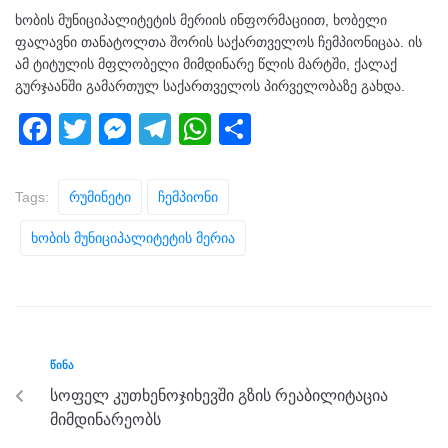
ხობის მუნიციპალიტეტის მერიის ინფორმაციით, ხობელი
ფალავნი თანატოლთა შორის საქართველოს ჩემპიონიცაა. ის
ამ ტიტულის მფლობელი მიმდინარე წლის მარტში, ქალაქ
გურჯაანში გამართულ საქართველოს პირველობაზე გახდა.
F
T
M
T
W
S
a
wi
e
el
h
h
c
tt
ss
e
at
ar
Tags:
Რუმინეტი
Ჩემპიონი
e
er
e
gr
s
e
Ხობის Მუნიციპალიტეტის Მერია
b
n
a
A
o
g
m
p
o
er
p
k
ᲬᲘᲜᲐ
სოფელ კუთხენოჯიხევში გზის რეაბილიტაცია
მიმდინარეობს