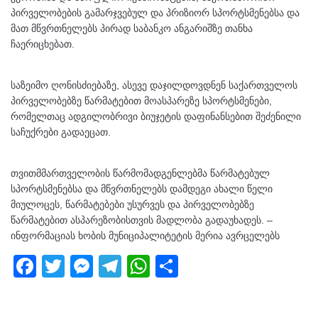
პირველობების გამარჯვებულ და პრიზიორ სპორტსმენებსა და
მათ მწვრთნელებს პირად საბანკო ანგარიშზე თანხა
ჩაერიცხებათ.
საზეიმო ღონისძიებაზე, ასევე დაჯილდოვდნენ საქართველოს
პირველობებზე წარმატებით მოასპარეზე სპორტსმენები,
რომელთაც ადგილობრივი ბიუჯეტის დაფინანსებით შეძენილი
საჩუქრები გადაეცათ.
თვითმმართველობის წარმომადგენლებმა წარმატებულ
სპორტსმენებსა და მწვრთნელებს დამდეგი ახალი წელი
მიულოცეს, წარმატებები უსურვეს და პირველობებზე
წარმატებით ასპარეზობისთვის მადლობა გადაუხადეს. –
ინფორმაციას ხობის მუნიციპალიტეტის მერია ავრცელებს
F
T
M
T
W
S
a
wi
e
el
h
h
c
tt
ss
e
at
ar