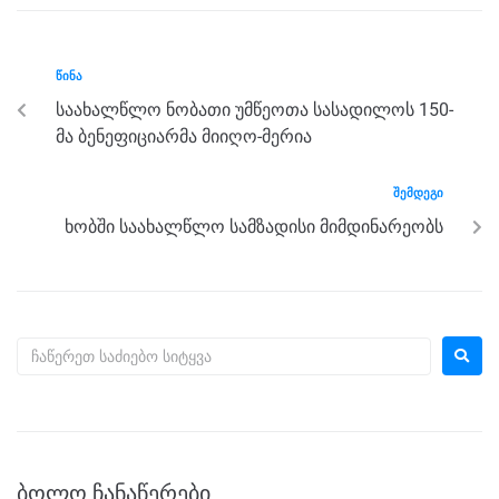
e
er
e
gr
s
e
b
n
a
A
ᲬᲘᲜᲐ
o
g
m
p
საახალწლო ნობათი უმწეოთა სასადილოს 150-
o
er
p
მა ბენეფიციარმა მიიღო-მერია
k
ᲨᲔᲛᲓᲔᲒᲘ
ხობში საახალწლო სამზადისი მიმდინარეობს
ᲑᲝᲚᲝ ᲩᲐᲜᲐᲬᲔᲠᲔᲑᲘ