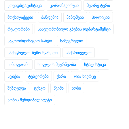
კოვიდსტატისტიკა
კორონავირუსი
მეორე ტური
მოქალაქეები
პანდემია
პანდმეია
პოლიცია
რესტორანი
საავტომობილო გზების დეპარტამენტი
საკოორდინაციო საბჭო
სამეგრელო
სამეგრელო-ზემო სვანეთი
საქართველო
სინოფარმი
სოფლის მეურნეობა
სტატისტიკა
სტიქია
ტესტირება
ქარი
ღია სივრცე
შეზღუდვა
ცესკო
წვიმა
ხობი
ხობის მუნიციპალიტეტი