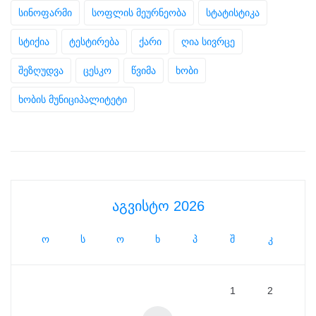
სინოფარმი
სოფლის მეურნეობა
სტატისტიკა
სტიქია
ტესტირება
ქარი
ღია სივრცე
შეზღუდვა
ცესკო
წვიმა
ხობი
ხობის მუნიციპალიტეტი
აგვისტო 2026
ო
ს
ო
ხ
პ
შ
კ
1
2