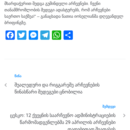
მხარდაჭერით შედგა გუშინდელი არჩევნები. ჩვენი
თანამშრომლობის შედეგი ადასტურებს, რომ არჩევნები
საერთო საქმეა!“ – განაცხადა ნათია იოსელიანმა დღევანდელ
ბრიფინგზე.
F
T
M
T
W
S
a
wi
e
el
h
h
c
tt
ss
e
at
ar
e
er
e
gr
s
e
b
n
a
A
ᲬᲘᲜᲐ
o
g
m
p
შუალედური და რიგგარეშე არჩევნების
o
er
p
წინასწარი შედეგები ცნობილია
k
ᲨᲔᲛᲓᲔᲒᲘ
ცესკო: 12 ქვეყნის საარჩევნო ადმინისტრაციების
წარმომადგენლებმა 29 აპრილის არჩევნები
დადებითად შეაფასეს