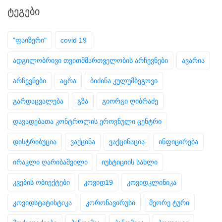
ᲢᲔᲒᲔᲑᲘ
"ფაიზერი"
covid 19
ადგილობრივი თვითმმართველობის არჩევნები
ავარია
არჩევნები
აცრა
ბიძინა კულუმბეგოვი
გარდაცვალება
გზა
გიორგი ღიბრაძე
დავადებათა კონტროლის ეროვნული ცენტრი
დისტრიბუცია
ვაქცინა
ვაქცინაცია
ინფიცირება
ირაკლი ღარიბაშვილი
იუსტიციის სახლი
კვების ობიექტები
კოვიდ19
კოვიდკლინიკა
კოვიდსტატისტიკა
კორონავირუსი
მეორე ტური