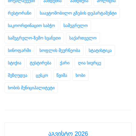
მოქალაქეები
პანდემია
პანდმეია
პოლიცია
რესტორანი
საავტომობილო გზების დეპარტამენტი
საკოორდინაციო საბჭო
სამეგრელო
სამეგრელო-ზემო სვანეთი
საქართველო
სინოფარმი
სოფლის მეურნეობა
სტატისტიკა
სტიქია
ტესტირება
ქარი
ღია სივრცე
შეზღუდვა
ცესკო
წვიმა
ხობი
ხობის მუნიციპალიტეტი
აგვისტო 2026