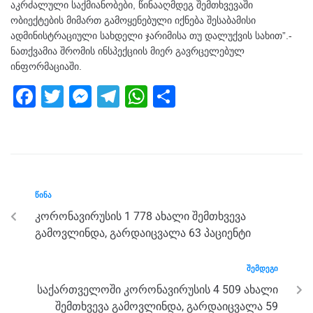
აკრძალული საქმიანობები, წინააღმდეგ შემთხვევაში
ობიექტების მიმართ გამოყენებული იქნება შესაბამისი
ადმინისტრაციული სახდელი ჯარიმისა თუ დალუქვის სახით”.-
ნათქვამია შრომის ინსპექციის მიერ გავრცელებულ
ინფორმაციაში.
F
T
M
T
W
S
a
wi
e
el
h
h
c
tt
ss
e
at
ar
e
er
e
gr
s
e
b
n
a
A
ᲬᲘᲜᲐ
o
g
m
p
კორონავირუსის 1 778 ახალი შემთხვევა
o
er
p
გამოვლინდა, გარდაიცვალა 63 პაციენტი
k
ᲨᲔᲛᲓᲔᲒᲘ
საქართველოში კორონავირუსის 4 509 ახალი
შემთხვევა გამოვლინდა, გარდაიცვალა 59