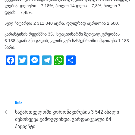
ლებია: დღიური – 7,18%, ბოლო 14 დღის – 7,8%, ბოლო 7
დღის – 7,45%.
სულ ჩატარდა 2 311 840 აცრა, დღიურად აცრილია 2 500.
კარანტინის რეჟიმშია 35, სტაციონარში მეთვალყურეობას
6 138 ადამიანი გადის, კლინიკურ სასტუმროში იმყოფება 1 183
პირი.
F
T
M
T
W
S
a
wi
e
el
h
h
c
tt
ss
e
at
ar
e
er
e
gr
s
e
b
n
a
A
ᲬᲘᲜᲐ
o
g
m
p
საქართველოში კორონავირუსის 3 542 ახალი
o
er
p
შემთხვევა გამოვლინდა, გარდაიცვალა 64
k
პაციენტი