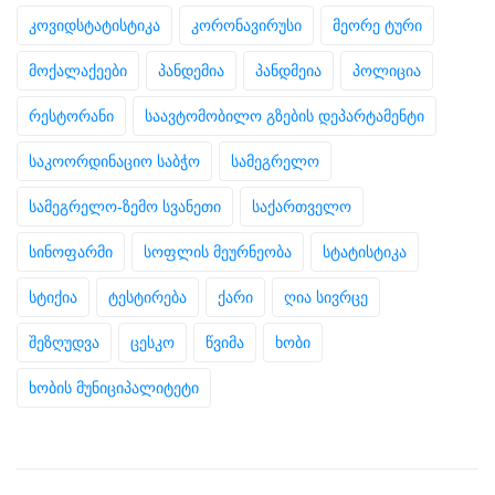
კოვიდსტატისტიკა
კორონავირუსი
მეორე ტური
მოქალაქეები
პანდემია
პანდმეია
პოლიცია
რესტორანი
საავტომობილო გზების დეპარტამენტი
საკოორდინაციო საბჭო
სამეგრელო
სამეგრელო-ზემო სვანეთი
საქართველო
სინოფარმი
სოფლის მეურნეობა
სტატისტიკა
სტიქია
ტესტირება
ქარი
ღია სივრცე
შეზღუდვა
ცესკო
წვიმა
ხობი
ხობის მუნიციპალიტეტი