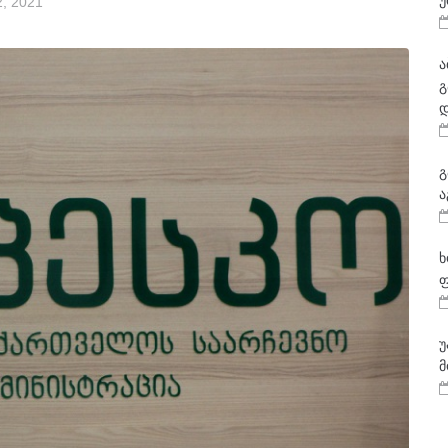
უ
, 2021
ა
გ
დ
გ
ა
ხ
ფ
უ
მ