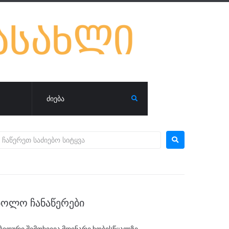
ᲑᲝᲚᲝ ᲩᲐᲜᲐᲬᲔᲠᲔᲑᲘ