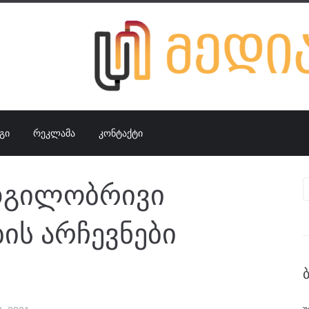
ᲒᲘ
ᲠᲔᲙᲚᲐᲛᲐ
ᲙᲝᲜᲢᲐᲥᲢᲘ
დგილობრივი
ს არჩევნები