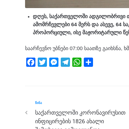
დღეს, საქართველოში ადგილობრივი თ
ამომრჩევლები 64 მერს და ასევე, 64 
პროპორციული, ისე მაჟორიტარული წეს
საარჩევნო უბნები 07:00 საათზე გაიხსნა, ხმ
F
T
M
T
W
S
a
wi
e
el
h
h
c
tt
ss
e
at
ar
e
er
e
gr
s
e
b
n
a
A
ᲬᲘᲜᲐ
o
g
m
p
საქართველოში კორონავირუსით
o
er
p
ინფიცირების 1826 ახალი
k