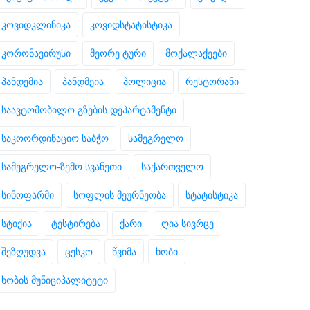
კოვიდკლინიკა
კოვიდსტატისტიკა
კორონავირუსი
მეორე ტური
მოქალაქეები
პანდემია
პანდმეია
პოლიცია
რესტორანი
საავტომობილო გზების დეპარტამენტი
საკოორდინაციო საბჭო
სამეგრელო
სამეგრელო-ზემო სვანეთი
საქართველო
სინოფარმი
სოფლის მეურნეობა
სტატისტიკა
სტიქია
ტესტირება
ქარი
ღია სივრცე
შეზღუდვა
ცესკო
წვიმა
ხობი
ხობის მუნიციპალიტეტი