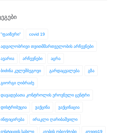
ᲢᲔᲒᲔᲑᲘ
"ფაიზერი"
covid 19
ადგილობრივი თვითმმართველობის არჩევნები
ავარია
არჩევნები
აცრა
ბიძინა კულუმბეგოვი
გარდაცვალება
გზა
გიორგი ღიბრაძე
დავადებათა კონტროლის ეროვნული ცენტრი
დისტრიბუცია
ვაქცინა
ვაქცინაცია
ინფიცირება
ირაკლი ღარიბაშვილი
იუსტიციის სახლი
კვების ობიექტები
კოვიდ19