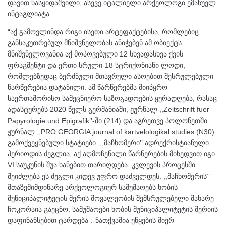
დავით ნასყიდაშვილი, ასევე იტალიელი არქეოლოგი ემანუელ
ინტაგლიატა.
“აქ გამოვლინდა რიგი ისეთი არტეფაქტებისა, რომლებიც
განსაკუთრებულ მნიშვნელობას ანიჭებენ ამ ობიექტს.
მნიშვნელოვანია აქ მოპოვებული 12 სხვადასხვა ქვის
ფრაგმენტი და ერთი სრული-18 სტრიქონიანი ლოდი,
რომლებზედაც ბერძნული მთავრული ასოებით შესრულებული
წარწერებია დატანილი. ამ წარწერებმა მიიპყრო
საერთაშორისო სამეცნიერო საზოგადოების ყურადღება, რასაც
ადასტურებს 2020 წელს გერმანიაში, ჟურნალ ,,Zeitschrift fuer
Papyrologie und Epigrafik’’-ში (214) და აგრეთვე პოლონეთში
ჟურნალ ,,PRO GEORGIA journal of kartvelologikal studies (N30)
გამოქვეყნებული სტატიები. ,,მაჩხომერი’’ ადრექრისტიანული
პერიოდის ძეგლია, აქ აღმოჩენილი წარწერების მიხედვით იგი
VI საუკუნის შუა ხანებით თარიღდება. კვლევის პროცესში
შეიძლება ეს ძეგლი კიდევ უფრო დაძველდეს. ,,მაჩხომერის’’
მთაზემიმდინარე არქეოლოგიურ სამუშაოებს ხობის
მუნიციპალიტეტის მერის მოვალეობის შემსრულებელი მახარე
ჩოკორაია გაეცნო. სამუშაოები ხობის მუნიციპალიტეტის მერიის
დაფინანსებით ტარდება”.-ნათქვამია უწყების მიერ