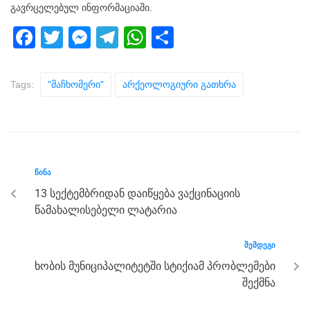
გავრცელებულ ინფორმაციაში.
F
T
M
T
W
S
a
wi
e
el
h
h
c
tt
ss
e
at
ar
Tags:
"მაჩხომერი"
Არქეოლოგიური Გათხრა
e
er
e
gr
s
e
b
n
a
A
o
g
m
p
o
er
p
ᲬᲘᲜᲐ
k
13 სექტემბრიდან დაიწყება ვაქცინაციის
წამახალისებელი ლატარია
ᲨᲔᲛᲓᲔᲒᲘ
ხობის მუნიციპალიტეტში სტიქიამ პრობლემები
შექმნა