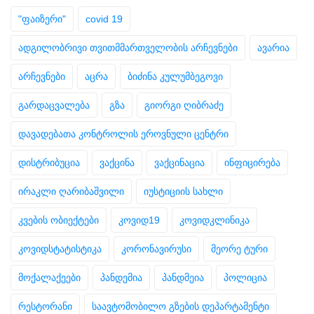
"ფაიზერი"
covid 19
ადგილობრივი თვითმმართველობის არჩევნები
ავარია
არჩევნები
აცრა
ბიძინა კულუმბეგოვი
გარდაცვალება
გზა
გიორგი ღიბრაძე
დავადებათა კონტროლის ეროვნული ცენტრი
დისტრიბუცია
ვაქცინა
ვაქცინაცია
ინფიცირება
ირაკლი ღარიბაშვილი
იუსტიციის სახლი
კვების ობიექტები
კოვიდ19
კოვიდკლინიკა
კოვიდსტატისტიკა
კორონავირუსი
მეორე ტური
მოქალაქეები
პანდემია
პანდმეია
პოლიცია
რესტორანი
საავტომობილო გზების დეპარტამენტი