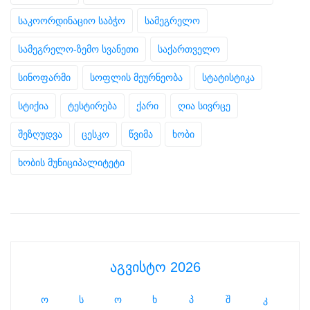
საკოორდინაციო საბჭო
სამეგრელო
სამეგრელო-ზემო სვანეთი
საქართველო
სინოფარმი
სოფლის მეურნეობა
სტატისტიკა
სტიქია
ტესტირება
ქარი
ღია სივრცე
შეზღუდვა
ცესკო
წვიმა
ხობი
ხობის მუნიციპალიტეტი
აგვისტო 2026
ო
ს
ო
ხ
პ
შ
კ