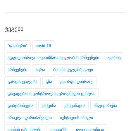
ᲢᲔᲒᲔᲑᲘ
"ფაიზერი"
covid 19
ადგილობრივი თვითმმართველობის არჩევნები
ავარია
არჩევნები
აცრა
ბიძინა კულუმბეგოვი
გარდაცვალება
გზა
გიორგი ღიბრაძე
დავადებათა კონტროლის ეროვნული ცენტრი
დისტრიბუცია
ვაქცინა
ვაქცინაცია
ინფიცირება
ირაკლი ღარიბაშვილი
იუსტიციის სახლი
კვების ობიექტები
კოვიდ19
კოვიდკლინიკა