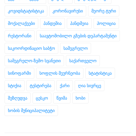
კოვიდსტატისტიკა
კორონავირუსი
მეორე ტური
მოქალაქეები
პანდემია
პანდმეია
პოლიცია
რესტორანი
საავტომობილო გზების დეპარტამენტი
საკოორდინაციო საბჭო
სამეგრელო
სამეგრელო-ზემო სვანეთი
საქართველო
სინოფარმი
სოფლის მეურნეობა
სტატისტიკა
სტიქია
ტესტირება
ქარი
ღია სივრცე
შეზღუდვა
ცესკო
წვიმა
ხობი
ხობის მუნიციპალიტეტი