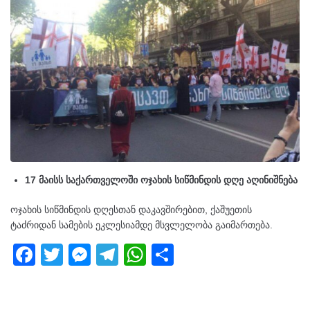
17 მაისს საქართველოში ოჯახის სიწმინდის დღე აღინიშნება
ოჯახის სიწმინდის დღესთან დაკავშირებით, ქაშუეთის
ტაძრიდან სამების ეკლესიამდე მსვლელობა გაიმართება.
F
T
M
T
W
S
a
wi
e
el
h
h
c
tt
ss
e
at
ar