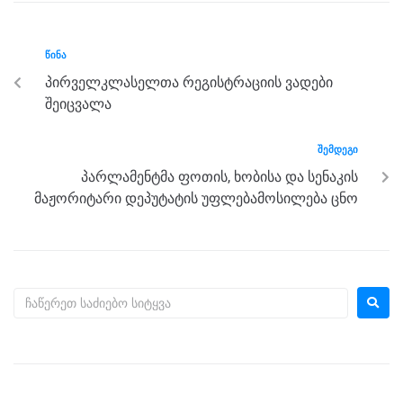
e
er
e
gr
s
e
b
n
a
A
ᲬᲘᲜᲐ
o
g
m
p
პირველკლასელთა რეგისტრაციის ვადები
o
er
p
შეიცვალა
k
ᲨᲔᲛᲓᲔᲒᲘ
პარლამენტმა ფოთის, ხობისა და სენაკის
მაჟორიტარი დეპუტატის უფლებამოსილება ცნო