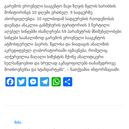
გარემოს ეროვნული სააგენტო შავი ზღვის წყლის ხარისხის
მონიტორინგს 10 დღეში ერთხელ, 9 სადგურზე
ახორციელებდა. 10 ივლისიდან სადგურების რაოდენობას
დაემატა ანაკლია-განმუხურის ტერიტორიის 3 წერტილი.
აღებულ სინჯებში ისაზღვრება 59 პარამეტრის მნიშვნელობები.
სინჯები საანალიზოდ გარემოს ეროვნული სააგენტოს
ატმოსფერული ჰაერის, წყლისა და ნიადაგის ანალიზის
აკრედიტებულ ლაბორატორიაში იგზავნება, რომელიც
აღჭურვილია მაღალი სიზუსტის მქონე ანალიტიკური
ხელსაწყოებით და სრულად აკმაყოფილებს თანამედროვე
მოთხოვნებსა და სტანდარტებს“, – ნათქვამია ინფორმაციაში.
F
T
M
T
W
S
a
wi
e
el
h
h
c
tt
ss
e
at
ar
e
er
e
gr
s
e
b
n
a
A
ᲬᲘᲜᲐ
o
g
m
p