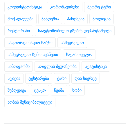
კოვიდსტატისტიკა
კორონავირუსი
მეორე ტური
მოქალაქეები
პანდემია
პანდმეია
პოლიცია
რესტორანი
საავტომობილო გზების დეპარტამენტი
საკოორდინაციო საბჭო
სამეგრელო
სამეგრელო-ზემო სვანეთი
საქართველო
სინოფარმი
სოფლის მეურნეობა
სტატისტიკა
სტიქია
ტესტირება
ქარი
ღია სივრცე
შეზღუდვა
ცესკო
წვიმა
ხობი
ხობის მუნიციპალიტეტი