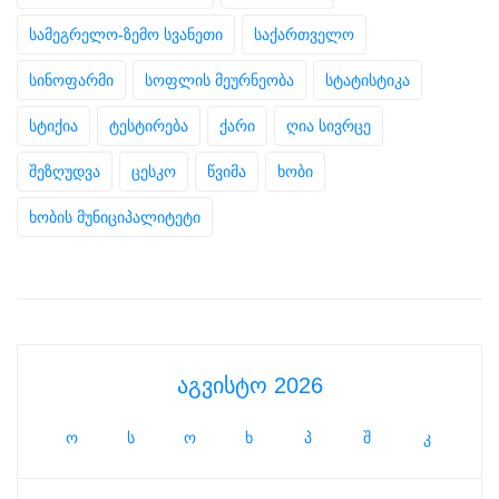
სამეგრელო-ზემო სვანეთი
საქართველო
სინოფარმი
სოფლის მეურნეობა
სტატისტიკა
სტიქია
ტესტირება
ქარი
ღია სივრცე
შეზღუდვა
ცესკო
წვიმა
ხობი
ხობის მუნიციპალიტეტი
აგვისტო 2026
ო
ს
ო
ხ
პ
შ
კ