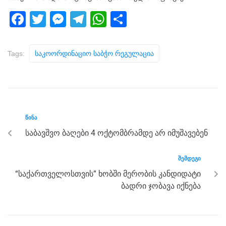
F
T
M
T
W
S
a
wi
e
el
h
h
c
tt
ss
e
at
ar
Tags:
Საკოორდინაციო Საბჭო Რეგულაცია
e
er
e
gr
s
e
b
n
a
A
o
g
m
p
o
er
p
ᲬᲘᲜᲐ
k
საბავშვო ბაღები 4 ოქტომბრამდე არ იმუშავებენ
ᲨᲔᲛᲓᲔᲒᲘ
“საქართველოსთვის” ხობში მერობის კანდიდატი
ბადრი ჯობავა იქნება