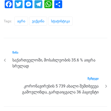
F
T
M
T
W
S
a
wi
e
el
h
h
c
tt
ss
e
at
ar
Tags:
Აცრა
Ვაქცინა
Სტატისტიკა
e
er
e
gr
s
e
b
n
a
A
o
g
m
p
o
er
p
ᲬᲘᲜᲐ
k
საქართველოში, მოსახლეობის 35.6 % აიცრა
სრულად
ᲨᲔᲛᲓᲔᲒᲘ
კორონავირუსის 5 739 ახალი შემთხვევა
გამოვლინდა, გარდაიცვალა 36 პაციენტი