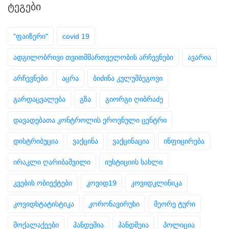
ᲢᲔᲒᲔᲑᲘ
"ფაიზერი"
covid 19
ადგილობრივი თვითმმართველობის არჩევნები
ავარია
არჩევნები
აცრა
ბიძინა კულუმბეგოვი
გარდაცვალება
გზა
გიორგი ღიბრაძე
დავადებათა კონტროლის ეროვნული ცენტრი
დისტრიბუცია
ვაქცინა
ვაქცინაცია
ინფიცირება
ირაკლი ღარიბაშვილი
იუსტიციის სახლი
კვების ობიექტები
კოვიდ19
კოვიდკლინიკა
კოვიდსტატისტიკა
კორონავირუსი
მეორე ტური
მოქალაქეები
პანდემია
პანდმეია
პოლიცია