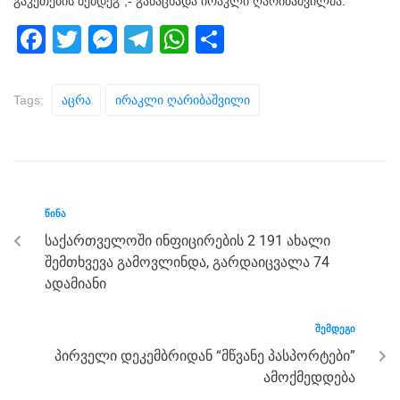
გაკეთების შემდეგ“,- განაცხადა ირაკლი ღარიბაშვილმა.
F
T
M
T
W
S
a
wi
e
el
h
h
c
tt
ss
e
at
ar
Tags:
Აცრა
Ირაკლი Ღარიბაშვილი
e
er
e
gr
s
e
b
n
a
A
o
g
m
p
o
er
p
ᲬᲘᲜᲐ
k
საქართველოში ინფიცირების 2 191 ახალი
შემთხვევა გამოვლინდა, გარდაიცვალა 74
ადამიანი
ᲨᲔᲛᲓᲔᲒᲘ
პირველი დეკემბრიდან “მწვანე პასპორტები”
ამოქმედდება