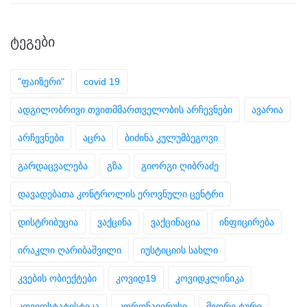
ᲢᲔᲒᲔᲑᲘ
"ფაიზერი"
covid 19
ადგილობრივი თვითმმართველობის არჩევნები
ავარია
არჩევნები
აცრა
ბიძინა კულუმბეგოვი
გარდაცვალება
გზა
გიორგი ღიბრაძე
დავადებათა კონტროლის ეროვნული ცენტრი
დისტრიბუცია
ვაქცინა
ვაქცინაცია
ინფიცირება
ირაკლი ღარიბაშვილი
იუსტიციის სახლი
კვების ობიექტები
კოვიდ19
კოვიდკლინიკა
კოვიდსტატისტიკა
კორონავირუსი
მეორე ტური