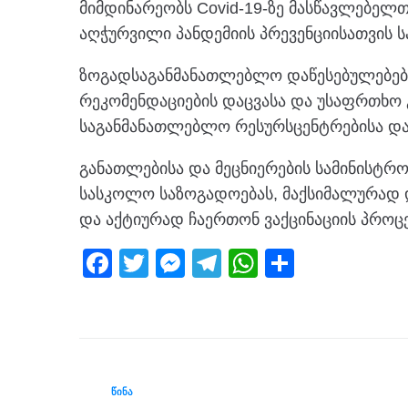
მიმდინარეობს Covid-19-ზე მასწავლებელ
აღჭურვილი პანდემიის პრევენციისათვის ს
ზოგადსაგანმანათლებლო დაწესებულებებ
რეკომენდაციების დაცვასა და უსაფრთხო გ
საგანმანათლებლო რესურსცენტრებისა და 
განათლებისა და მეცნიერების სამინისტ
სასკოლო საზოგადოებას, მაქსიმალურად დ
და აქტიურად ჩაერთონ ვაქცინაციის პროცესშ
F
T
M
T
W
S
a
wi
e
el
h
h
c
tt
ss
e
at
ar
e
er
e
gr
s
e
b
n
a
A
ᲬᲘᲜᲐ