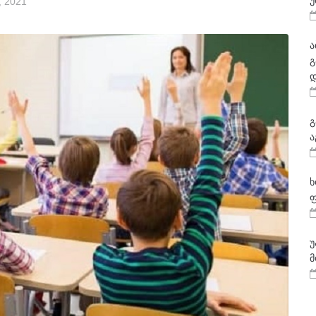
უ
, 2021
ა
გ
დ
გ
ა
ხ
ფ
უ
მ