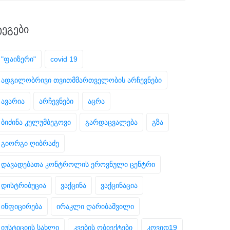
ᲢᲔᲒᲔᲑᲘ
"ფაიზერი"
covid 19
ადგილობრივი თვითმმართველობის არჩევნები
ავარია
არჩევნები
აცრა
ბიძინა კულუმბეგოვი
გარდაცვალება
გზა
გიორგი ღიბრაძე
დავადებათა კონტროლის ეროვნული ცენტრი
დისტრიბუცია
ვაქცინა
ვაქცინაცია
ინფიცირება
ირაკლი ღარიბაშვილი
იუსტიციის სახლი
კვების ობიექტები
კოვიდ19