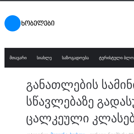
ᲛᲗᲐᲕᲐᲠᲘ
ᲡᲘᲐᲮᲚᲔ
ᲡᲐᲖᲝᲒᲐᲓᲝᲔᲑᲐ
ᲢᲣᲠᲘᲡᲢᲣᲚᲘ ᲑᲚᲝ
განათლების სამი
სწავლებაზე გადა
ცალკეული კლასებ