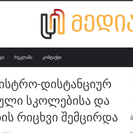
ᲒᲘ
ᲠᲔᲙᲚᲐᲛᲐ
ᲙᲝᲜᲢᲐᲥᲢᲘ
ნისტრო-დისტანციურ
სული სკოლებისა და
ის რიცხვი შემცირდა