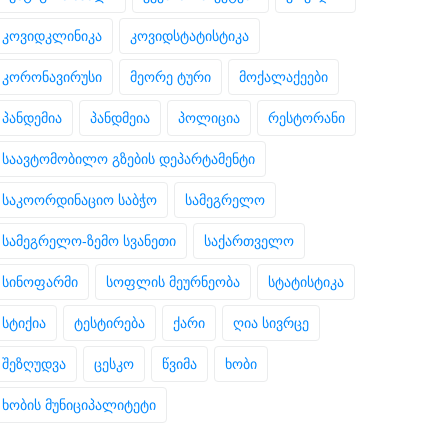
კოვიდკლინიკა
კოვიდსტატისტიკა
კორონავირუსი
მეორე ტური
მოქალაქეები
პანდემია
პანდმეია
პოლიცია
რესტორანი
საავტომობილო გზების დეპარტამენტი
საკოორდინაციო საბჭო
სამეგრელო
სამეგრელო-ზემო სვანეთი
საქართველო
სინოფარმი
სოფლის მეურნეობა
სტატისტიკა
სტიქია
ტესტირება
ქარი
ღია სივრცე
შეზღუდვა
ცესკო
წვიმა
ხობი
ხობის მუნიციპალიტეტი