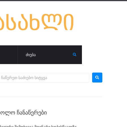
ᲑᲝᲚᲝ ᲩᲐᲜᲐᲬᲔᲠᲔᲑᲘ