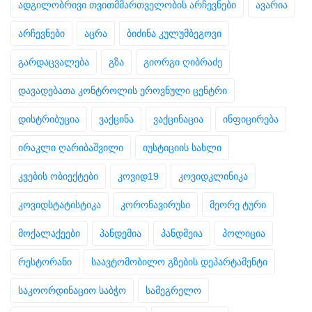
ადგილობრივი თვითმმართველობის არჩევნები
ავარია
არჩევნები
აცრა
ბიძინა კულუმბეგოვი
გარდაცვალება
გზა
გიორგი ღიბრაძე
დავადებათა კონტროლის ეროვნული ცენტრი
დისტრიბუცია
ვაქცინა
ვაქცინაცია
ინფიცირება
ირაკლი ღარიბაშვილი
იუსტიციის სახლი
კვების ობიექტები
კოვიდ19
კოვიდკლინიკა
კოვიდსტატისტიკა
კორონავირუსი
მეორე ტური
მოქალაქეები
პანდემია
პანდმეია
პოლიცია
რესტორანი
საავტომობილო გზების დეპარტამენტი
საკოორდინაციო საბჭო
სამეგრელო