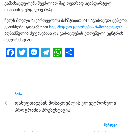
გამოსაცდელებს შეუძლიათ შავ-თეთრად სტანდარტულ
თაბახის ფურცელზე (A4).
წელს მთელი საქართველოს მასშტაბით 24 საგამოცდო ცენტრი
გაიხსნება. გთავაზობთ
საგამოცდო ცენტრების ჩამონათვალს.
“-
აღნიშნულია შეფასებისა და გამოცდების ეროვნული ცენტრის
ინფორმაციაში.
F
T
M
T
W
S
a
wi
e
el
h
h
c
tt
ss
e
at
ar
e
er
e
gr
s
e
b
n
a
A
ᲬᲘᲜᲐ
o
g
m
p
დასუფთავების მოსაკრებლის ელექტრონული
o
er
p
პროგრამის პრეზენტაცია
k
ᲨᲔᲛᲓᲔᲒᲘ