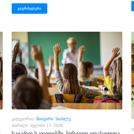
ᲒᲐᲒᲠᲫᲔᲚᲔᲑᲐ
კატეგორია:
მთავარი
,
სიახლე
თარიღი:
ივლისი 17, 2026
კ
ა
საჯარო სკოლებში პირველკლასელთა