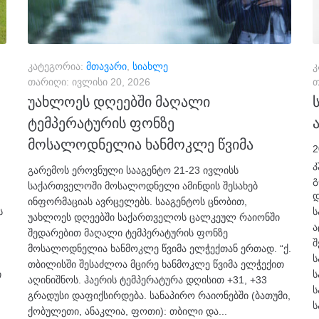
კატეგორია:
მთავარი
,
სიახლე
კ
თარიღი:
ივლისი 20, 2026
თ
უახლოეს დღეებში მაღალი
ტემპერატურის ფონზე
მოსალოდნელია ხანმოკლე წვიმა
2
კ
გარემოს ეროვნული სააგენტო 21-23 ივლისს
გ
საქართველოში მოსალოდნელი ამინდის შესახებ
დ
ინფორმაციას ავრცელებს. სააგენტოს ცნობით,
ს
ს
უახლოეს დღეებში საქართველოს ცალკეულ რაიონში
ა
შედარებით მაღალი ტემპერატურის ფონზე
შ
მოსალოდნელია ხანმოკლე წვიმა ელჭექთან ერთად. “ქ.
ს
თბილისში შესაძლოა მცირე ხანმოკლე წვიმა ელჭექით
ი
ს
აღინიშნოს. ჰაერის ტემპერატურა დღისით +31, +33
ს
გრადუსი დაფიქსირდება. სანაპირო რაიონებში (ბათუმი,
ს
ქობულეთი, ანაკლია, ფოთი): თბილი და...