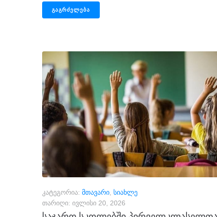
ᲒᲐᲒᲠᲫᲔᲚᲔᲑᲐ
კატეგორია:
მთავარი
,
სიახლე
თარიღი:
ივლისი 20, 2026
საჯარო სკოლებში პირველკლასელთ