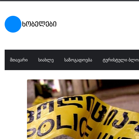
ᲛᲗᲐᲕᲐᲠᲘ
ᲡᲘᲐᲮᲚᲔ
ᲡᲐᲖᲝᲒᲐᲓᲝᲔᲑᲐ
ᲢᲣᲠᲘᲡᲢᲣᲚᲘ ᲑᲚᲝ