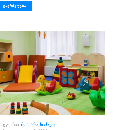
ᲒᲐᲒᲠᲫᲔᲚᲔᲑᲐ
ატეგორია:
მთავარი
,
სიახლე