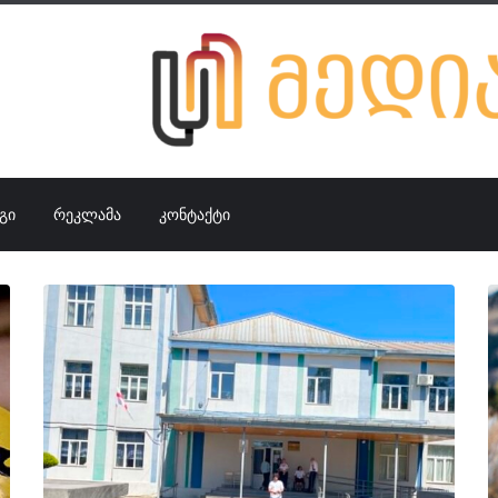
ᲒᲘ
ᲠᲔᲙᲚᲐᲛᲐ
ᲙᲝᲜᲢᲐᲥᲢᲘ