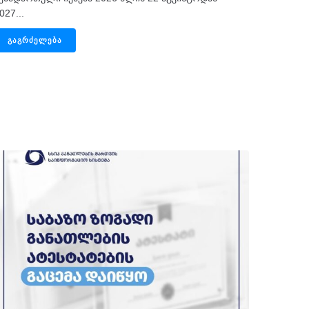
027...
ᲒᲐᲒᲠᲫᲔᲚᲔᲑᲐ