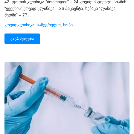
42. ფოთის კლინიკა “ბომონდში” – 24 კოვიდ პაციენტი. აბაშის
“ევექსის” კოვიდ კლინიკა – 26 პაციენტი, სენაკი “ლაზიკა
მედში” – 77...
Კოვიდკლინიკა
,
Სამეგრელო
,
Ხობი
ᲒᲐᲒᲠᲫᲔᲚᲔᲑᲐ