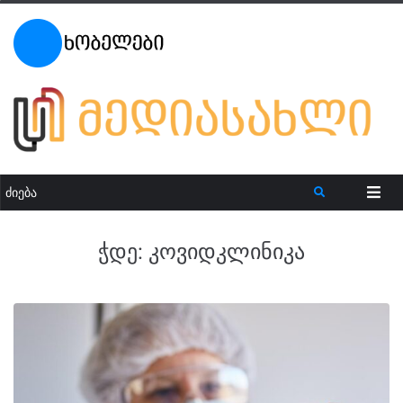
ჭდე:
კოვიდკლინიკა