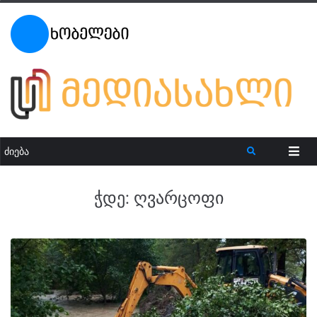
ჭდე:
ღვარცოფი