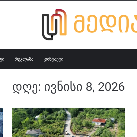
ᲒᲘ
ᲠᲔᲙᲚᲐᲛᲐ
ᲙᲝᲜᲢᲐᲥᲢᲘ
დღე:
ივნისი 8, 2026