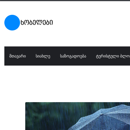
ᲛᲗᲐᲕᲐᲠᲘ
ᲡᲘᲐᲮᲚᲔ
ᲡᲐᲖᲝᲒᲐᲓᲝᲔᲑᲐ
ᲢᲣᲠᲘᲡᲢᲣᲚᲘ ᲑᲚᲝ